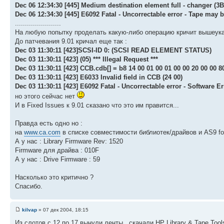
Dec 06 12:34:30 [445] Medium destination element full - changer (3B
Dec 06 12:34:30 [445] E6092 Fatal - Uncorrectable error - Tape may
.......................
На любую попытку проделать какую-либо операцию кричит вышеу
До патчевания 9.01 кричал еще так :
Dec 03 11:30:11 [423]SCSI-ID 0: (SCSI READ ELEMENT STATUS)
Dec 03 11:30:11 [423] (05) *** Illegal Request ***
Dec 03 11:30:11 [423] CCB.cdb[] = b8 14 00 01 00 01 00 00 20 00 00 8
Dec 03 11:30:11 [423] E6033 Invalid field in CCB (24 00)
Dec 03 11:30:11 [423] E6092 Fatal - Uncorrectable error - Software Er
но этого сейчас нет
И в Fixed Issues к 9.01 сказано что это им правится...
Правда есть одно но :
на
www.ca.com
в списке совместимости библиотек/драйвов и AS9 fo
А у нас : Library Firmware Rev: 1520
Firmware для драйва : 010F
А у нас : Drive Firmware : 59
Насколько это критично ?
Спасибо.
kilvap
» 07 дек 2004, 18:15
Из слотов с 12 по 17 вынули ленты , скачали HP Library & Tape To