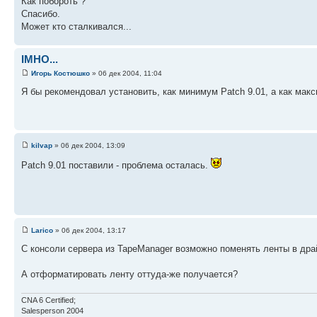
Как побороть ?
Спасибо.
Может кто сталкивался...
IMHO...
Игорь Костюшко
» 06 дек 2004, 11:04
Я бы рекомендовал установить, как минимум Patch 9.01, а как мак
kilvap
» 06 дек 2004, 13:09
Patch 9.01 поставили - проблема осталась.
Larico
» 06 дек 2004, 13:17
С консоли сервера из TapeManager возможно поменять ленты в драй
А отформатировать ленту оттуда-же получается?
CNA 6 Certified;
Salesperson 2004