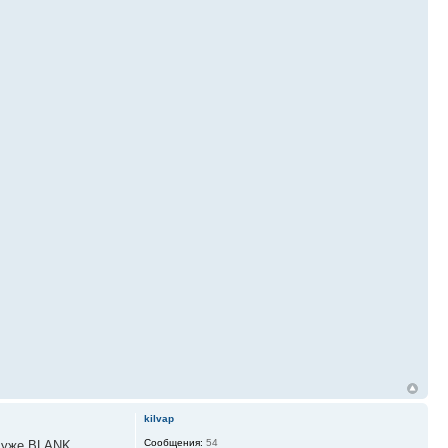
kilvap
Сообщения:
54
E уже BLANK