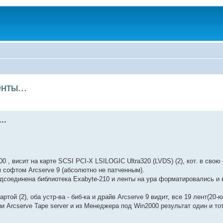
нты...
..
0 , висит на карте SCSI PCI-X LSILOGIC Ultra320 (LVDS) (2), кот. в свою
 софтом Arcserve 9 (абсолютно не патченным).
дсоединена библиотека Exabyte-210 и ленты на ура форматировались и 
ртой (2), оба устр-ва - биб-ка и драйв Arcserve 9 видит, все 19 лент(20
и Arcserve Tape server и из Менеджера под Win2000 результат один и то