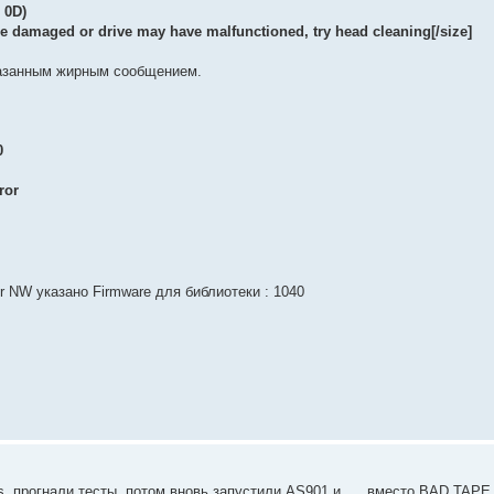
 0D)
 be damaged or drive may have malfunctioned, try head cleaning
[/size]
казанным жирным сообщением.
0
ror
r NW указано Firmware для библиотеки : 1040
ols, прогнали тесты, потом вновь запустили AS901 и .... вместо BAD TAP