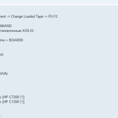
ent -> Change Loaded Tape -> F5 F2.
COMMAND
ановленным AS9.01 :
 Name = BOARD0
e)
fully
 as [HP C7200 ]
 as [HP C7200 ]
0