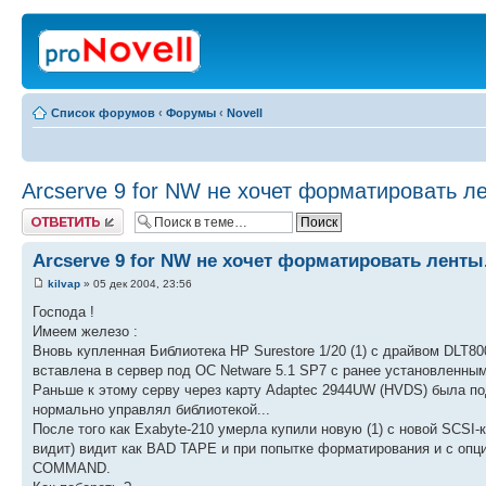
Список форумов
‹
Форумы
‹
Novell
Arcserve 9 for NW не хочет форматировать ле
Ответить
Arcserve 9 for NW не хочет форматировать ленты.
kilvap
» 05 дек 2004, 23:56
Господа !
Имеем железо :
Вновь купленная Библиотека HP Surestore 1/20 (1) с драйвом DLT800
вставлена в сервер под ОС Netware 5.1 SP7 с ранее установленным
Раньше к этому серву через карту Adaptec 2944UW (HVDS) была по
нормально управлял библиотекой...
После того как Exabyte-210 умерла купили новую (1) с новой SCSI-ка
видит) видит как BAD TAPE и при попытке форматирования и с опци
COMMAND.