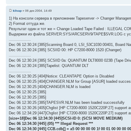
kilvap
» 06 дек 2004, 14:49
1) На консоли сервера в приложении Tapeserver -> Changer Managem
2) Format оттуда же.
Результат один и тот же = Change Loaded Tape Failed : ILLEGAL 
Выдержки из файла SERVER:SYS/ARCSERV9/TAPE$SVR.LOG с уст
...................
Dec 06 12:30:24 [385]Scanning Board 0, LSI_53C1030:00401, Board
Dec 06 12:30:24 [385] SCSIID 00: HP C7200-8000 1520 (Changer)
...................
Dec 06 12:30:24 [385] SCSIID 0a: QUANTUM DLT8000 023B (Tape Driv
Dec 06 12:30:24 [385]Tapelist: QUANTUM DLT
...................
Dec 06 12:30:25 [404]Notice: CLEANTAPE Option is Disabled
Dec 06 12:30:25 [404]CHANGER.NLM for Group [ASUR] loaded success
Dec 06 12:30:25 [404]CHANGER.NLM is loaded
Dec 06 12:30:25 [385]
Dec 06 12:30:25 [385]
Dec 06 12:30:25 [385]TAPESVR.NLM has been loaded successfully
Dec 06 12:30:26 [405]Chglist [HP C7200-8000 1520C220P.27] support
Dec 06 12:34:29 [447]Chglist [HP C7200-8000 1520C220P.27] support
[size=18]Dec 06 12:34:30 [445]SCSI-ID 0: (SCSI MOVE MEDIUM)
Dec 06 12:34:30 [445] (05) *** Illegal Request ***
Dec 06 12:34:30 [445] CCB.cdb[] = a5 00 00 00 00 1f 00 01 00 00 00 0