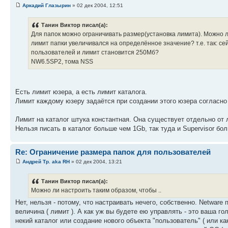
Аркадий Глазырин
» 02 дек 2004, 12:51
Танин Виктор писал(а):
Для папок можно ограничивать размер(установка лимита). Можно л
лимит папки увеличивался на определённое значение? т.е. так: с
пользователей и лимит становится 250Мб?
NW6.5SP2, тома NSS
Есть лимит юзера, а есть лимит каталога.
Лимит каждому юзеру задаётся при создании этого юзера согласно 
Лимит на каталог штука константная. Она существует отдельно от 
Нельзя писать в каталог больше чем 1Gb, так туда и Supervisor бо
Re: Ограничение размера папок для пользователей
Андрей Тр. aka RH
» 02 дек 2004, 13:21
Танин Виктор писал(а):
Можно ли настроить таким образом, чтобы ..
Нет, нельзя - потому, что настраивать нечего, собственно. Netware
величина ( лимит ). А как уж вы будете ею управлять - это ваша го
некий каталог или создание нового объекта "пользователь" ( или к