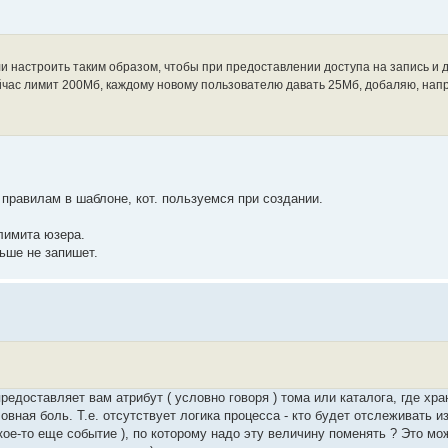
и настроить таким образом, чтобы при предоставлении доступа на запись и 
ейчас лимит 200Мб, каждому новому пользователю давать 25Мб, добаляю, напр
правилам в шаблоне, кот. пользуемся при создании.
лимита юзера.
льше не запишет.
 предоставляет вам атрибут ( условно говоря ) тома или каталога, где хр
ловная боль. Т.е. отсутствует логика процесса - кто будет отслеживать 
акое-то еще событие ), по которому надо эту величину поменять ? Это м