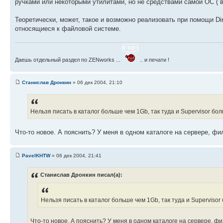
ручками или некоторыми утилитами, но не средствами самой ОС ( в
Теоретически, может, такое и возможно реализовать при помощи Di
относящиеся к файловой системе.
Даешь отдельный раздел по ZENworks ...
.. и печати !
Станислав Дронкин
» 06 дек 2004, 21:10
Нельзя писать в каталог больше чем 1Gb, так туда и Supervisor бо
Что-то новое. А пояснить? У меня в одном каталоге на сервере, ф
PavelKHTW
» 06 дек 2004, 21:41
Станислав Дронкин писал(а):
Нельзя писать в каталог больше чем 1Gb, так туда и Supervisor
Что-то новое. А пояснить? У меня в одном каталоге на сервере, ф