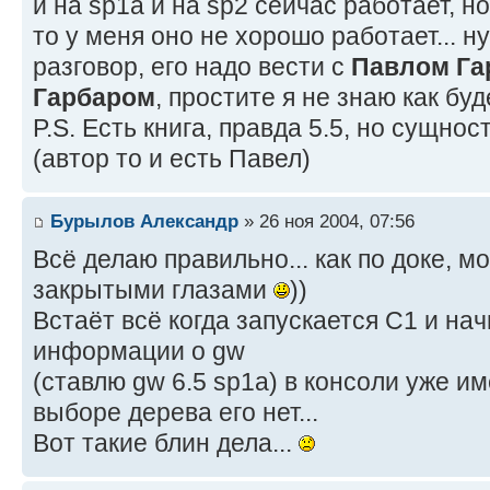
и на sp1a и на sp2 сейчас работает, но
то у меня оно не хорошо работает... н
разговор, его надо вести с
Павлом Га
Гарбаром
, простите я не знаю как буд
P.S. Есть книга, правда 5.5, но сущнос
(автор то и есть Павел)
Бурылов Александр
» 26 ноя 2004, 07:56
Всё делаю правильно... как по доке, мо
закрытыми глазами
))
Встаёт всё когда запускается С1 и на
информации о gw
(ставлю gw 6.5 sp1a) в консоли уже и
выборе дерева его нет...
Вот такие блин дела...