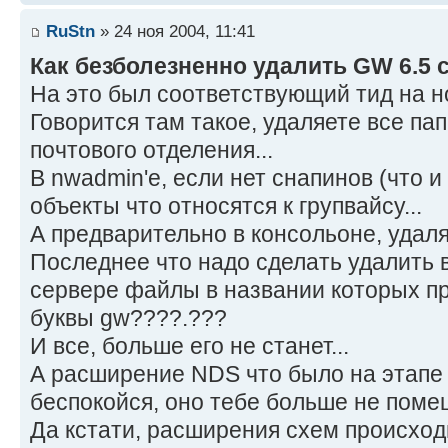
RuStn
» 24 ноя 2004, 11:41
Как безболезненно удалить GW 6.5 с
На это был соответствующий тид на н
Говорится там такое, удаляете все пап
почтового отделения...
В nwadmin'е, если нет снапинов (что и
объекты что относятся к групвайсу...
А предварительно в консольоне, удал
Последнее что надо сделать удалить в
сервере файлы в названии которых п
буквы gw????.???
И все, больше его не станет...
А расширение NDS что было на этапе 
беспокойся, оно тебе больше не помеш
Да кстати, расширения схем происходи