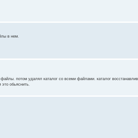
йлы в нем.
 файлы. потом удалял каталог со всеми файлами. каталог восстанавли
м это обьяснить.