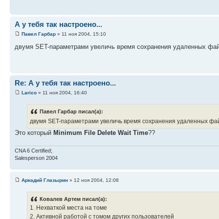
А у тебя так настроено...
Павел Гарбар
» 11 ноя 2004, 15:10
двумя SET-параметрами увеличь время сохранения удаленных файл
Re: А у тебя так настроено...
Larico
» 11 ноя 2004, 16:40
Павел Гарбар писал(а):
двумя SET-параметрами увеличь время сохранения удаленных фай
Это который
Minimum File Delete Wait Time
??
CNA 6 Certified;
Salesperson 2004
Аркадий Глазырин
» 12 ноя 2004, 12:08
Ковалев Артем писал(а):
1. Нехваткой места на томе
2. Активной работой с томом других пользователей