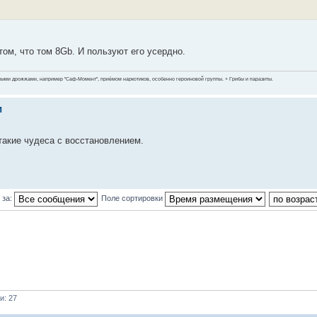
том, что том 8Gb. И пользуют его усердно.
ными дрожжами, например "Саф-Момент", приёмом наркотиков, особенно героиновой группы. + Грибы и паразиты.
и
 такие чудеса с восстановлением.
 за:
Поле сортировки
и: 27