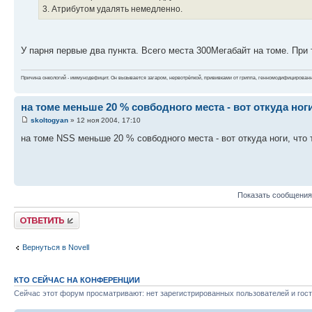
3. Атрибутом удалять немедленно.
У парня первые два пункта. Всего места 300Мегабайт на томе. При 
Причина онкологий - иммунодефицит. Он вызывается загаром, нервотрёпкой, прививками от гриппа, генномодифицирован
на томе меньше 20 % совбодного места - вот откуда ног
skoltogyan
» 12 ноя 2004, 17:10
на томе NSS меньше 20 % совбодного места - вот откуда ноги, что
Показать сообщения
Ответить
Вернуться в Novell
КТО СЕЙЧАС НА КОНФЕРЕНЦИИ
Сейчас этот форум просматривают: нет зарегистрированных пользователей и гост