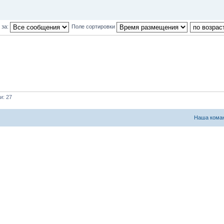
 за:
Поле сортировки
и: 27
Наша кома