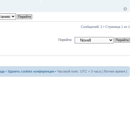
Сообщений: 2 • Страница
1
из
1
Перейти:
нда
•
Удалить cookies конференции
• Часовой пояс: UTC + 3 часа [ Летнее время ]