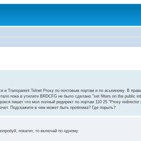
си и Transparent Telnet Proxy по почтовым портам и по аськиному. В прав
ало пока в утилите BRDCFG не было сделано "set filters on the public int
окся пишет что мол полный редирект по портам 110 25 "Proxy redirector at
е хочет. Подскажите в чем может быть проблема? Где порыть?
пробуй, покатит, то включай по одному.