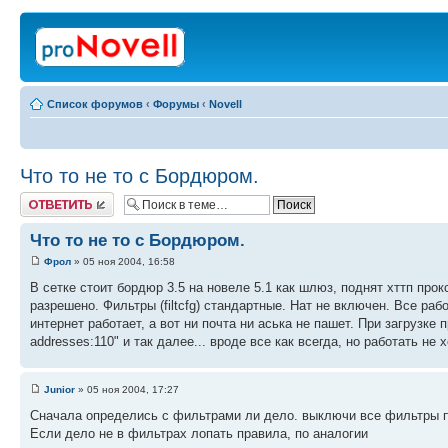
Список форумов
‹
Форумы
‹
Novell
Что то не то с Бордюром.
Ответить
Что то не то с Бордюром.
Фрол
» 05 ноя 2004, 16:58
В сетке стоит бордюр 3.5 на новеле 5.1 как шлюз, поднят хттп прок
разрешено. Фильтры (filtcfg) стандартные. Нат не включен. Все работ
интернет работает, а вот ни почта ни аська не пашет. При загрузке пр
addresses:110" и так далее... вроде все как всегда, но работать н
Junior
» 05 ноя 2004, 17:27
Сначала определись с фильтрами ли дело. выключи все фильтры по
Если дело не в фильтрах лопать правила, по аналогии