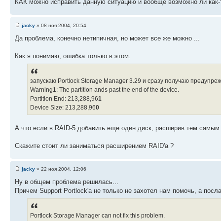
КАК можно исправить данную ситуацию и вообще возможно ли как-
jacky
» 08 ноя 2004, 20:54
Да проблема, конечно нетипичная, но может все же можно ...
Как я понимаю, ошибка только в этом:
запускаю Portlock Storage Manager 3.29 и сразу получаю предупре
Warning1: The partition ands past the end of the device.
Partition End: 213,288,96
1
Device Size: 213,288,96
0
А что если в RAID-5 добавить еще один диск, расширив тем самым 
Скажите стоит ли заниматься расширением RAID'a ?
jacky
» 22 ноя 2004, 12:06
Ну в общем проблема решилась...
Причем Support Portlock'a не только не захотел нам помочь, а посл
Portlock Storage Manager can not fix this problem.