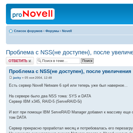
Список форумов
‹
Форумы
‹
Novell
Проблема с NSS(не доступен), после увелич
Ответить
Проблема с NSS(не доступен), после увеличения
jacky
» 05 ноя 2004, 12:48
Есть сервер Novell Netware 6 sp4 или теперь уже был наверное...
На сервере было два NSS тома: SYS и DATA
Сервер IBM x345, RAID-5 (ServeRAID-5i)
И вот при помощи IBM ServeRAID Manager добавил к массиву еще о
том DATA
Сервер прекрасно проработал месяц и потребовалась его перезагру