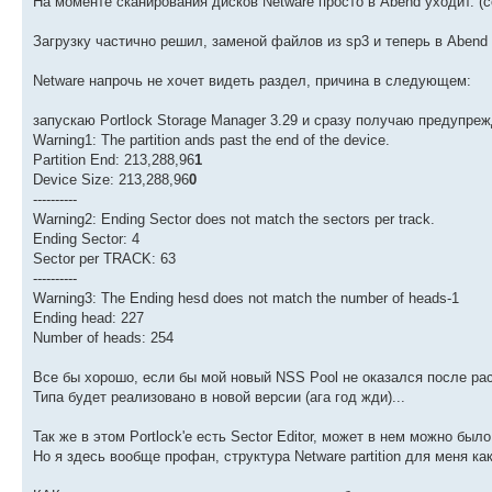
На моменте сканирования дисков Netware просто в Abend уходит. 
Загрузку частично решил, заменой файлов из sp3 и теперь в Abend 
Netware напрочь не хочет видеть раздел, причина в следующем:
запускаю Portlock Storage Manager 3.29 и сразу получаю предупреж
Warning1: The partition ands past the end of the device.
Partition End: 213,288,96
1
Device Size: 213,288,96
0
----------
Warning2: Ending Sector does not match the sectors per track.
Ending Sector: 4
Sector per TRACK: 63
----------
Warning3: The Ending hesd does not match the number of heads-1
Ending head: 227
Number of heads: 254
Все бы хорошо, если бы мой новый NSS Pool не оказался после расш
Типа будет реализовано в новой версии (ага год жди)...
Так же в этом Portlock'e есть Sector Editor, может в нем можно бы
Но я здесь вообще профан, структура Netware partition для меня ка