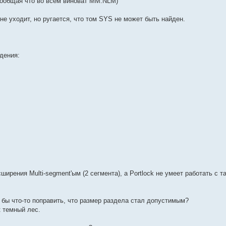
(сообщая что во всем виноват MM.NLM)
не уходит, но ругается, что том SYS не может быть найден.
дения:
ирения Multi-segment'ым (2 сегмента), а Portlock не умеет работать с т
ло бы что-то поправить, что размер раздела стал допустимым?
к темный лес.