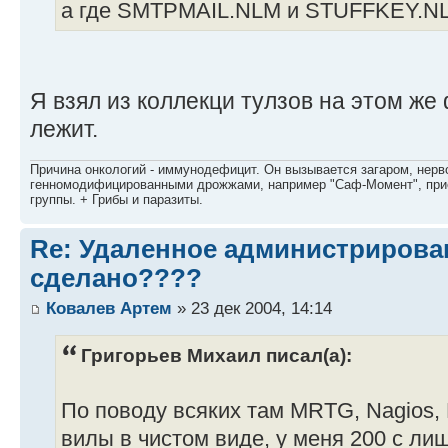
а где SMTPMAIL.NLM и STUFFKEY.NL
Я взял из коллекци тулзов на этом ж
лежит.
Причина онкологий - иммунодефицит. Он вызывается загаром, нерво
генномодифицированными дрожжами, например "Саф-Момент", приё
группы. + Грибы и паразиты.
Re: Удаленное администрировани
сделано????
Ковалев Артем
» 23 дек 2004, 14:14
Григорьев Михаил писал(а):
По поводу всяких там MRTG, Nagios,
вилы в чистом виде, у меня 200 с ли