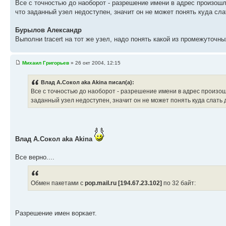
Все с точностью до наоборот - разрешение имени в адрес произошло
что заданный узел недоступен, значит он не может понять куда сл
Бурылов Александр
Выполни tracert на тот же узел, надо понять какой из промежуточны
Михаил Григорьев
» 26 окт 2004, 12:15
Влад А.Сокол aka Akina писал(а):
Все с точностью до наоборот - разрешение имени в адрес произошло
заданный узел недоступен, значит он не может понять куда слать
Влад А.Сокол aka Akina
Все верно....
Обмен пакетами с
pop.mail.ru [194.67.23.102]
по 32 байт:
Разрешение имен воркает.