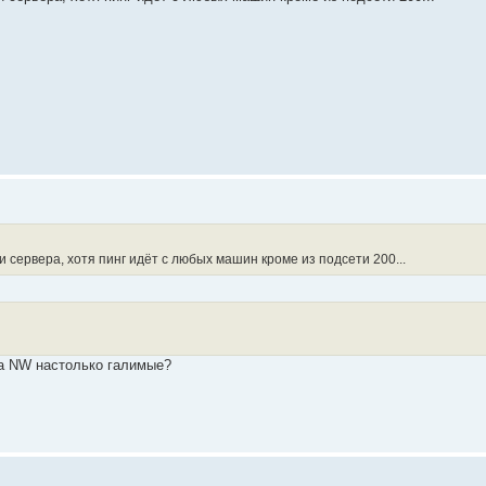
 сервера, хотя пинг идёт с любых машин кроме из подсети 200...
ера NW настолько галимые?