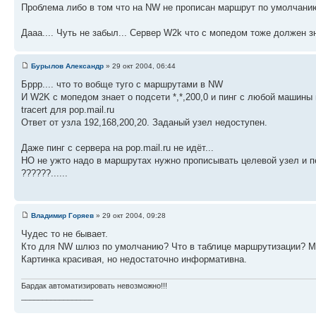
Проблема либо в том что на NW не прописан маршрут по умолчанию
Дааа.... Чуть не забыл... Сервер W2k что с мопедом тоже должен зн
Бурылов Александр
» 29 окт 2004, 06:44
Бррр.... что то вобще туго с маршрутами в NW
И W2K c мопедом знает о подсети *,*,200,0 и пинг с любой машины в
tracert для pop.mail.ru
Ответ от узла 192,168,200,20. Заданый узел недоступен.
Даже пинг с сервера на pop.mail.ru не идёт...
НО не ужто надо в маршрутах нужно прописывать целевой узел и пе
??????......
Владимир Горяев
» 29 окт 2004, 09:28
Чудес то не бывает.
Кто для NW шлюз по умолчанию? Что в таблице маршрутизации? М
Картинка красивая, но недостаточно информативна.
Бардак автоматизировать невозможно!!!
_________________