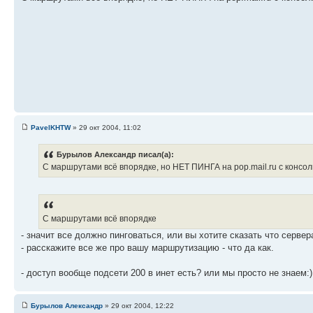
PavelKHTW
» 29 окт 2004, 11:02
Бурылов Александр писал(а):
С маршрутами всё впорядке, но НЕТ ПИНГА на pop.mail.ru с консоли
С маршрутами всё впорядке
- значит все должно пинговаться, или вы хотите сказать что серв
- расскажите все же про вашу маршрутизацию - что да как.
- доступ вообще подсети 200 в инет есть? или мы просто не знаем:)
Бурылов Александр
» 29 окт 2004, 12:22