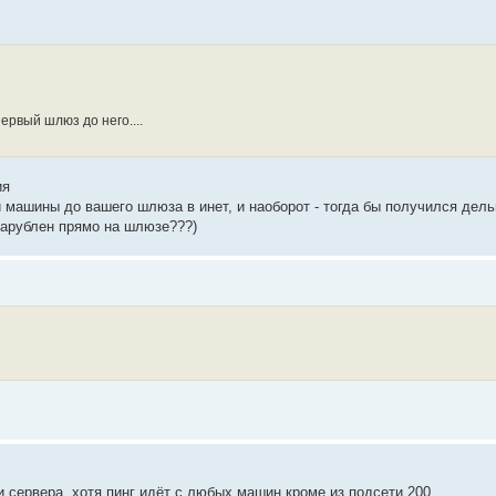
рвый шлюз до него....
ия
мной машины до вашего шлюза в инет, и наоборот - тогда бы получился дель
зарублен прямо на шлюзе???)
 сервера, хотя пинг идёт с любых машин кроме из подсети 200...