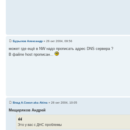
Бурылов Александр
» 26 окт 2004, 09:56
может где ещё в NW надо прописать адрес DNS сервера ?
В файле host прописан...
Влад А.Сокол aka Akina
» 26 окт 2004, 10:05
Мещеряков Андрей
Это у вас с ДНС проблемы