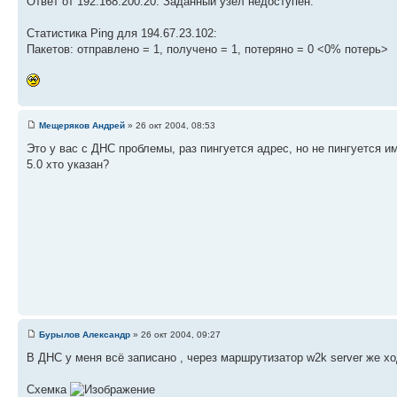
Ответ от 192.168.200.20: Заданный узел недоступен.
Статистика Ping для 194.67.23.102:
Пакетов: отправлено = 1, получено = 1, потеряно = 0 <0% потерь>
Мещеряков Андрей
» 26 окт 2004, 08:53
Это у вас с ДНС проблемы, раз пингуется адрес, но не пингуется им
5.0 хто указан?
Бурылов Александр
» 26 окт 2004, 09:27
В ДНС у меня всё записано , через маршрутизатор w2k server же хо
Схемка