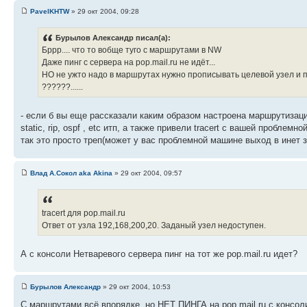
PavelKHTW
» 29 окт 2004, 09:28
Бурылов Александр писал(а):
Бррр.... что то вобще туго с маршрутами в NW
Даже пинг с сервера на pop.mail.ru не идёт...
НО не ужто надо в маршрутах нужно прописывать целевой узел и пе
??????......
- если б вы еще рассказали каким образом настроена маршрутизац
static, rip, ospf , etc итп, а также привели tracert с вашей пробле
так это просто треп(может у вас проблемной машине выход в инет 
Влад А.Сокол aka Akina
» 29 окт 2004, 09:57
tracert для pop.mail.ru
Ответ от узла 192,168,200,20. Заданый узел недоступен.
А с консоли Нетваревого сервера пинг на тот же pop.mail.ru идет?
Бурылов Александр
» 29 окт 2004, 10:53
С маршрутами всё впорядке, но НЕТ ПИНГА на pop.mail.ru с консоли