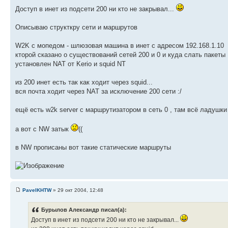
Доступ в инет из подсети 200 ни кто не закрывал...
Описываю структкру сети и маршрутов
W2K с мопедом - шлюзовая машина в инет с адресом 192.168.1.10
кторой сказано о существований сетей 200 и 0 и куда слать пакеты
установлен NAT от Kerio и squid NT
из 200 инет есть так как ходит через squid...
вся почта ходит через NAT за исключение 200 сети :/
ещё есть w2k server с маршрутизатором в сеть 0 , там всё ладушки
а вот с NW затык
((
в NW прописаны вот такие статические маршруты
PavelKHTW
» 29 окт 2004, 12:48
Бурылов Александр писал(а):
Доступ в инет из подсети 200 ни кто не закрывал...