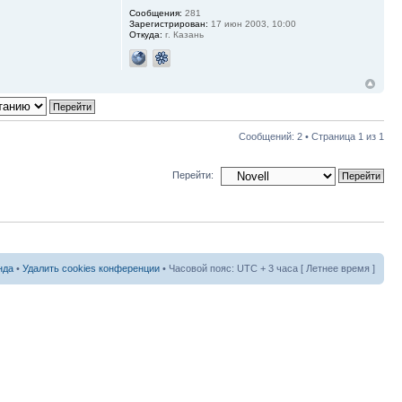
Сообщения:
281
Зарегистрирован:
17 июн 2003, 10:00
Откуда:
г. Казань
Сообщений: 2 • Страница
1
из
1
Перейти:
нда
•
Удалить cookies конференции
• Часовой пояс: UTC + 3 часа [ Летнее время ]