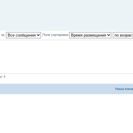
 за:
Поле сортировки
и: 4
Наша кома