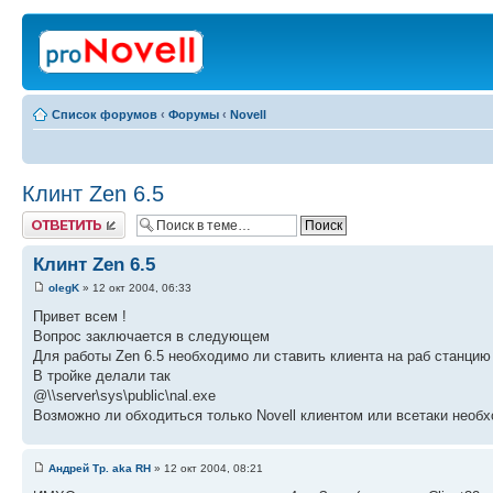
Список форумов
‹
Форумы
‹
Novell
Клинт Zen 6.5
Ответить
Клинт Zen 6.5
olegK
» 12 окт 2004, 06:33
Привет всем !
Вопрос заключается в следующем
Для работы Zen 6.5 необходимо ли ставить клиента на раб станцию 
В тройке делали так
@\\server\sys\public\nal.exe
Возможно ли обходиться только Novell клиентом или всетаки необх
Андрей Тр. aka RH
» 12 окт 2004, 08:21