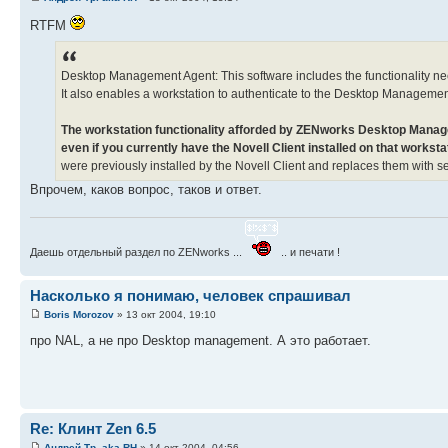
RTFM
Desktop Management Agent: This software includes the functionality need
It also enables a workstation to authenticate to the Desktop Management
The workstation functionality afforded by ZENworks Desktop Manage
even if you currently have the Novell Client installed on that worksta
were previously installed by the Novell Client and replaces them with 
Впрочем, каков вопрос, таков и ответ.
Даешь отдельный раздел по ZENworks ...
.. и печати !
Насколько я понимаю, человек спрашивал
Boris Morozov
» 13 окт 2004, 19:10
про NAL, а не про Desktop management. А это работает.
Re: Клинт Zen 6.5
Андрей Тр. aka RH
» 14 окт 2004, 04:56