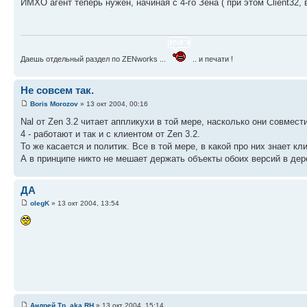
ИМХО агент теперь нужен, начиная с 4-го Зена ( при этом Client32, 
Даешь отдельный раздел по ZENworks ...
.. и печати !
Не совсем так.
Boris Morozov
» 13 окт 2004, 00:16
Nal от Zen 3.2 читает аппликухи в той мере, насколько они совмес
4 - работают и так и с клиентом от Zen 3.2.
То же касается и политик. Все в той мере, в какой про них знает кл
А в принципе никто не мешает держать объекты обоих версий в де
ДА
olegK
» 13 окт 2004, 13:54
Андрей Тр. aka RH
» 13 окт 2004, 15:14