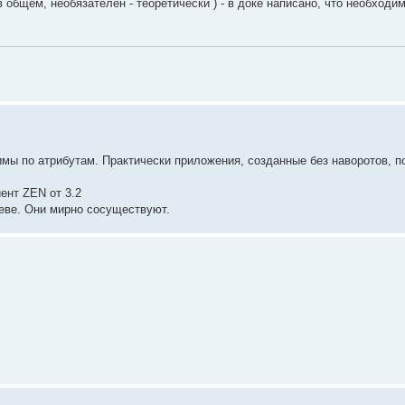
в общем, необязателен - теоретически ) - в доке написано, что необходим
тимы по атрибутам. Практически приложения, созданные без наворотов, 
иент ZEN от 3.2
реве. Они мирно сосуществуют.