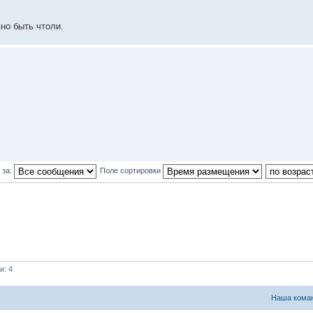
но быть чтоли.
 за:
Поле сортировки
и: 4
Наша кома