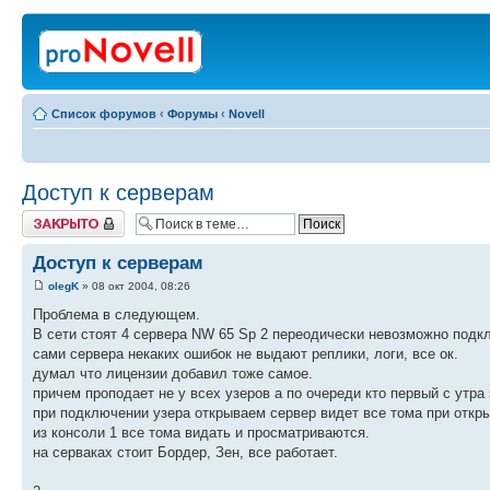
Список форумов
‹
Форумы
‹
Novell
Доступ к серверам
Закрыто
Доступ к серверам
olegK
» 08 окт 2004, 08:26
Проблема в следующем.
В сети стоят 4 сервера NW 65 Sp 2 переодически невозможно подкл
сами сервера некаких ошибок не выдают реплики, логи, все ок.
думал что лицензии добавил тоже самое.
причем проподает не у всех узеров а по очереди кто первый с утра 
при подключении узера открываем сервер видет все тома при откр
из консоли 1 все тома видать и просматриваются.
на серваках стоит Бордер, Зен, все работает.