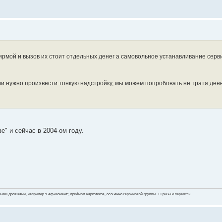
ирмой и вызов их стоит отдельных денег а самовольное устанавливание серви
ли нужно произвести тонкую надстройку, мы можем попробовать не тратя дене
е" и сейчас в 2004-ом году.
ными дрожжами, например "Саф-Момент", приёмом наркотиков, особенно героиновой группы. + Грибы и паразиты.