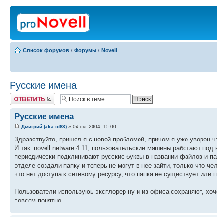
Список форумов
‹
Форумы
‹
Novell
Русские имена
Ответить
Русские имена
Дмитрий (aka id83)
» 04 окт 2004, 15:00
Здравствуйте, пришел я с новой проблемой, причем я уже уверен чт
И так, novell netware 4.11, пользовательские машины работают под 
периодически подклинивают русские буквы в названии файлов и пап
отделе создали папку и теперь не могут в нее зайти, только что 
что нет доступа к сетевому ресурсу, что папка не существует или 
Пользователи используюь эксплорер ну и из офиса сохраняют, хоче
совсем понятно.