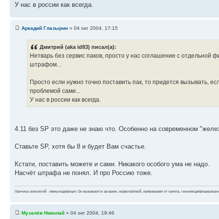
У нас в россии как всегда.
Аркадий Глазырин
» 04 окт 2004, 17:15
Дмитрий (aka id83) писал(а):
Нетварь без сервис паков, просто у нас соглашение с отдельной ф
штрафом...
Просто если нужно точно поставить пак, то придется вызывать, ес
проблемой сами...
У нас в россии как всегда.
4.11 без SP это даже не знаю что. Особенно на современном "желез
Ставьте SP, хотя бы 8 и будет Вам счастье.
Кстати, поставить можете и сами. Никакого особого ума не надо.
Насчёт штрафа не понял. И про Россию тоже.
Причина онкологий - иммунодефицит. Он вызывается загаром, нервотрёпкой, прививками от гриппа, генномодифицирован
Музалёв Николай
» 04 окт 2004, 19:46