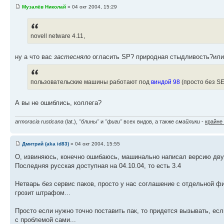
Музалёв Николай
» 04 окт 2004, 15:29
novell netware 4.11,
ну а что вас
застесняло
огласить SP? природная стыдливость?или
пользовательские машины работают под
виндой 98
(просто без SE
А вы не ошиблись, коллега?
armoracia rusticana
(lat.),
"блины"
и
"фиги"
всех видов, а также
смайлики
-
крайне
Дмитрий (aka id83)
» 04 окт 2004, 15:55
О, извиняюсь, конечно ошибаюсь, машинально написал версию дву
Последняя русская доступная на 04.10.04, то есть 3.4
Нетварь без сервис паков, просто у нас соглашение с отдельной ф
грозит штрафом...
Просто если нужно точно поставить пак, то придется вызывать, ес
с проблемой сами...