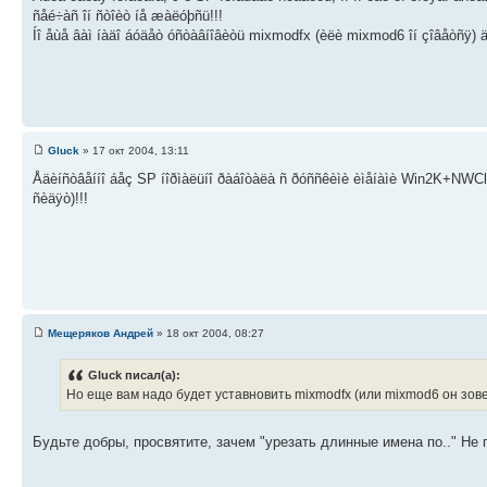
ñåé÷àñ îí ñòîèò íå æàëóþñü!!!
Íî åùå âàì íàäî áóäåò óñòàâíîâèòü mixmodfx (èëè mixmod6 îí çîâåòñÿ) äë
Gluck
» 17 окт 2004, 13:11
Åäèíñòâåííî áåç SP íîðìàëüíî ðàáîòàëà ñ ðóññêèìè èìåíàìè Win2K+NWClien
ñèäÿò)!!!
Мещеряков Андрей
» 18 окт 2004, 08:27
Gluck писал(а):
Но еще вам надо будет уставновить mixmodfx (или mixmod6 он зове
Будьте добры, просвятите, зачем "урезать длинные имена по.." Не