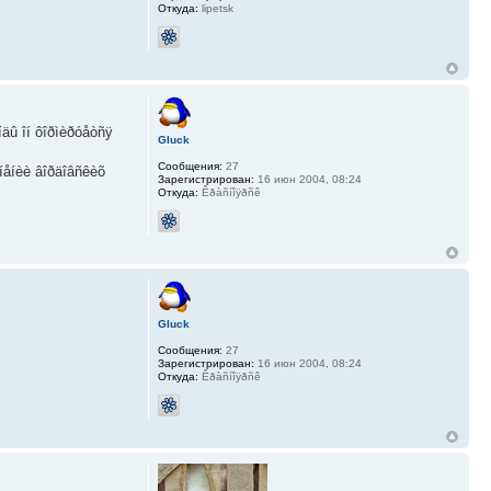
Откуда:
lipetsk
íäû îí ôîðìèðóåòñÿ
Gluck
Сообщения:
27
àíåíèè âîðäîâñêèõ
Зарегистрирован:
16 июн 2004, 08:24
Откуда:
Êðàñíîÿðñê
Gluck
Сообщения:
27
Зарегистрирован:
16 июн 2004, 08:24
Откуда:
Êðàñíîÿðñê