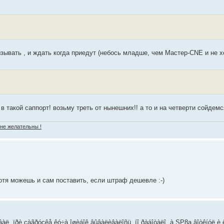
вызывать , и ждать когда приедут (небось младше, чем Мастер-CNE и не х
 в такой саппорт! возьму треть от нынешних!! а то и на четверти сойдемся
 не желательны !
отя можешь и сам поставить, если штраф дешевле :-)
âàë, ïðè çàãðóçêå êó÷à îøèáîê âûâàëèâàëîñü, íî ðàáîòàëî, à SP8a âîòêíóë è ê