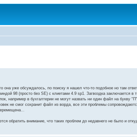
о она уже обсуждалось, по поиску я нашел что-то подобное но там отве
виндой 98 (просто без SE) с клиетами 4.9 sp1. Загвоздка заключается в 
ок, например в бухгалтерии не могут назвать ни один файл на букву "П"
человек не смог сохранит файл из ворда, все эти проблемы сопровождаю
перемещена...
тся обратить внимание, что таких проблем до недавнего не было и отку