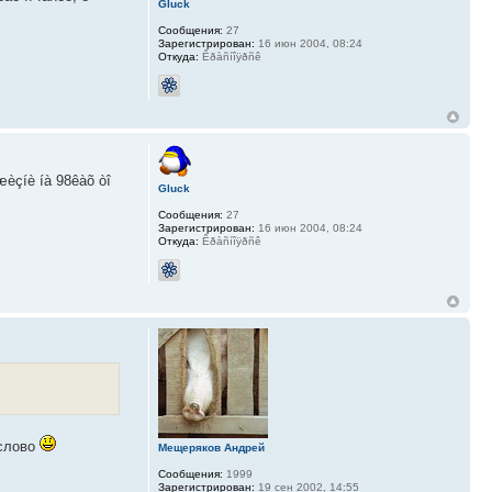
Gluck
Сообщения:
27
Зарегистрирован:
16 июн 2004, 08:24
Откуда:
Êðàñíîÿðñê
æèçíè íà 98êàõ òî
Gluck
Сообщения:
27
Зарегистрирован:
16 июн 2004, 08:24
Откуда:
Êðàñíîÿðñê
 слово
Мещеряков Андрей
Сообщения:
1999
Зарегистрирован:
19 сен 2002, 14:55