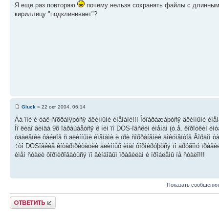
Я еще раз повторяю
почему нельзя сохранять файлы с длинны
кириллицу "подклинивает"?
Gluck
» 22 окт 2004, 06:14
Äà îíè è òàê ñîõðàíÿþòñÿ äëèííûìè èìåíàìè!!! Îòîáðàæàþòñÿ äëèííûìè èìåíà
Íî ëèáî âèíäà 9õ îáðàùàåòñÿ ê íèì ïî DOS-îâñêèì èìåíàì (ò.å. êîðîòêèì èíò
óäàëåíèè ôàéëîâ ñ äëèííûìè èìåíàìè è ïðè ñîõðàíåíèè äîêóìåíòîâ Âîðäîì òà
÷òî DOSîâêèå èíòåðïðèòàöèè äëèííûõ èìåí ôîðìèðóþòñÿ ïî äðóãîìó ïðàâèë
èìåí ñòàëè ôîðìèðîâàòüñÿ ïî âèíäîâûì ïðàâèëàì è ïðîáëåìû íå ñòàëî!!!
Показать сообщения
Ответить