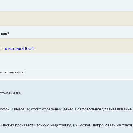
 как?
) с
клиетами 4.9 sp1
.
 не желательны !
хтысячника.
ирмой и вызов их стоит отдельных денег а самовольное устанавливание 
ли нужно произвести тонкую надстройку, мы можем попробовать не тратя