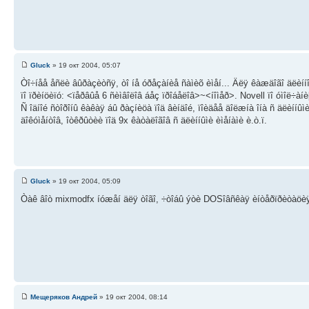
Gluck
» 19 окт 2004, 05:07
Òî÷íåå åñëè âûðàçèòñÿ, òî íå óðåçàíèå ñàìèõ èìåí... Äëÿ êàæäîãî äëèííî
ïî ïðèíöèïó: <ïåðâûå 6 ñèìâîëîâ áåç ïðîáåëîâ>~<íîìåð>. Novell ïî óìîë÷à
Ñ îäíîé ñòîðîíû êàêàÿ áû ðàçíèöà ïîä âèíäîé, ïîèäåå äîëæíà îíà ñ äëèííûì
äîêóìåíòîâ, îòêðûòèè ïîä 9x êàòàëîãîâ ñ äëèííûìè èìåíàìè è.ò.ï.
Gluck
» 19 окт 2004, 05:09
Òàê âîò mixmodfx íóæåí äëÿ òîãî, ÷òîáû ýòè DOSîâñêàÿ èíòåðïðèòàöèÿ 
Мещеряков Андрей
» 19 окт 2004, 08:14