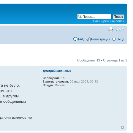
Расширенный поиск
FAQ
Регистрация
Вход
Сообщений: 13 • Страница
1
из
1
Дмитрий (aka id83)
Сообщения:
15
Зарегистрирован:
06 июл 2004, 09:43
та не было.
Откуда:
Москва
том что
, в другом
тся собщениями
да они взялись не