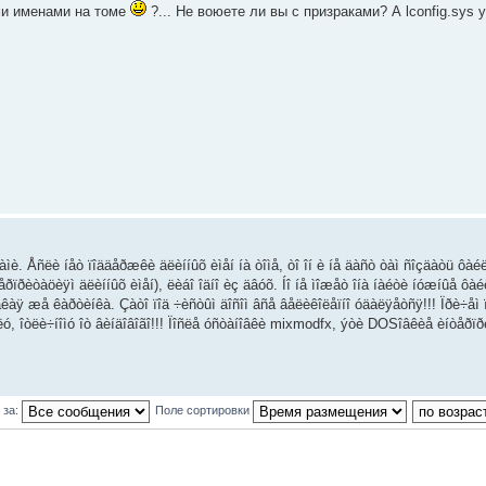
ми именами на томе
?... Не воюете ли вы с призраками? А lconfig.sys у
ìè. Åñëè íåò ïîääåðæêè äëèííûõ èìåí íà òîìå, òî îí è íå äàñò òàì ñîçäàòü ôàéë 
åðïðèòàöèÿì äëèííûõ èìåí), ëèáî îäíî èç äâóõ. Íî íå ìîæåò îíà íàéòè íóæíûå ôàé
êàÿ æå êàðòèíêà. Çàòî ïîä ÷èñòûì äîñîì âñå âåëèêîëåïíî óäàëÿåòñÿ!!! Ïðè÷åì ïî
ó, îòëè÷íîìó îò âèíäîâîãî!!! Ïîñëå óñòàíîâêè mixmodfx, ýòè DOSîâêèå èíòåðï
 за:
Поле сортировки