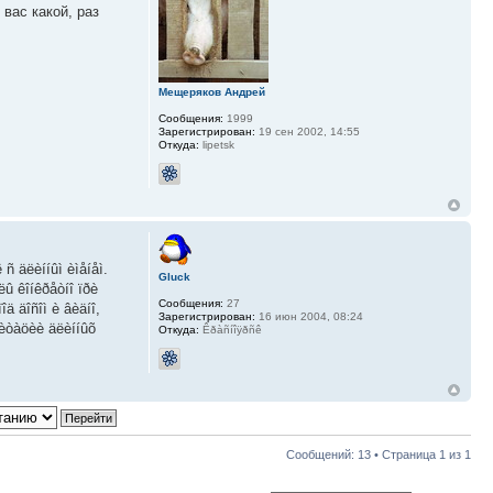
 вас какой, раз
Мещеряков Андрей
Сообщения:
1999
Зарегистрирован:
19 сен 2002, 14:55
Откуда:
lipetsk
ñ äëèííûì èìåíåì.
Gluck
ëû êîíêðåòíî ïðè
Сообщения:
27
ä äîñîì è âèäíî,
Зарегистрирован:
16 июн 2004, 08:24
ðèòàöèè äëèííûõ
Откуда:
Êðàñíîÿðñê
Сообщений: 13 • Страница
1
из
1