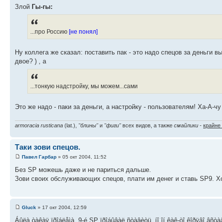
Злой
Гы-гы:
...про Россию
[не понял]
Ну коллега же сказал: поставить пак - это надо спецов за деньги 
двое? ) , а
...тонкую надстройку, мы можем...сами
Это же надо - паки за деньги, а настройку - пользователям! Ха-А-чу
armoracia rusticana
(lat.),
"блины"
и
"фиги"
всех видов, а также
смайлики
-
крайне
Таки зови спецов.
Павел Гарбар
» 05 окт 2004, 11:52
Без SP можешь даже и не париться дальше.
Зови своих обслуживающих спецов, плати им денег и ставь SP9. Х
Gluck
» 17 окт 2004, 12:59
Áûëà òàêàÿ ïðîáëåìà, 9-é SP ïðîáûâàë ñòàâèòü, íî îí êàê-òî êîðÿâî âñòà