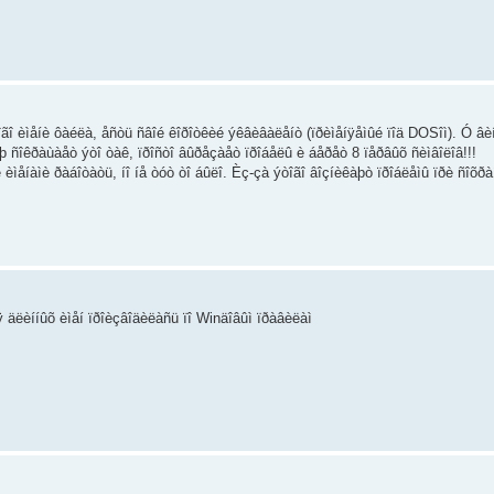
ãî èìåíè ôàéëà, åñòü ñâîé êîðîòêèé ýêâèâàëåíò (ïðèìåíÿåìûé ïîä DOSîì). Ó âè
íèþ ñîêðàùàåò ýòî òàê, ïðîñòî âûðåçàåò ïðîáåëû è áåðåò 8 ïåðâûõ ñèìâîëîâ!!!
è èìåíàìè ðàáîòàòü, íî íå òóò òî áûëî. Èç-çà ýòîãî âîçíèêàþò ïðîáëåìû ïðè ñîõð
äëèííûõ èìåí ïðîèçâîäèëàñü ïî Winäîâûì ïðàâèëàì