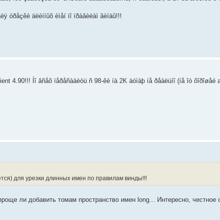
ÿ óðåçêè äëèííûõ èìåí ïî ïðàâèëàì âèíäû!!!
t 4.90!!! Íî âñåõ ïåðåñàäèòü ñ 98-êè íà 2K äóìàþ íå ðåàëüíî (íå îò õîðîøåé 
тся) для урезки длинных имен по правилам винды!!!
 проще ли добавить томам пространство имен long... Интересно, честное