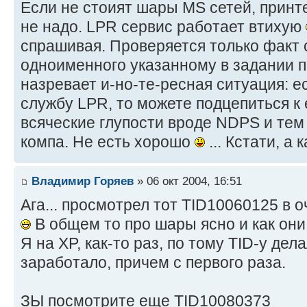
Если не стоият шары МS сетей, принт
не надо. LPR сервис работает втихую
спрашивая. Проверяется только факт 
одноименного указанному в задании п
назревает и-но-те-ресная ситуация: е
службу LPR, то можете подцепиться к
всяческие глупости вроде NDPS и тем 
компа. Не есть хорошо
... Кстати, а
Владимир Горяев
» 06 окт 2004, 16:51
Ага... просмотрел тот TID10060125 в о
В общем то про шары ясно и как они
Я на XP, как-то раз, по тому TID-у дел
заработало, причем с первого раза.
ЗЫ посмотрите еще TID10080373