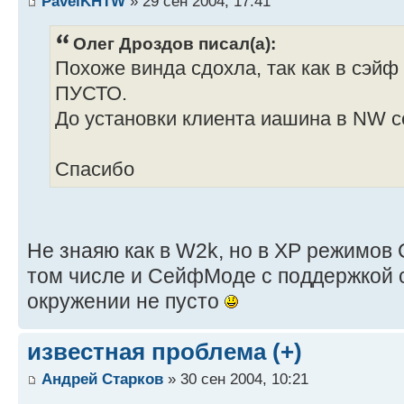
PavelKHTW
» 29 сен 2004, 17:41
Олег Дроздов писал(а):
Похоже винда сдохла, так как в сэйф
ПУСТО.
До установки клиента иашина в NW се
Спасибо
Не знаяю как в W2k, но в XP режимов
том числе и СейфМоде с поддержкой се
окружении не пусто
известная проблема (+)
Андрей Старков
» 30 сен 2004, 10:21