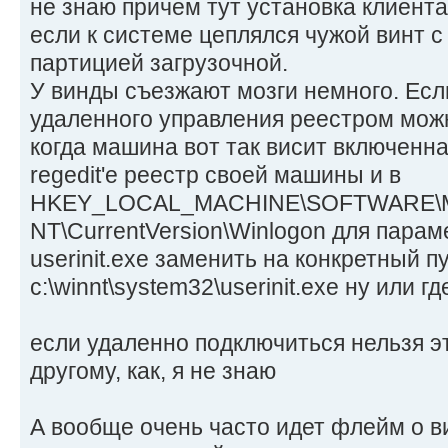
не знаю причем тут установка клиента
если к системе цеплялся чужой винт с 
партицией загрузочной.
У винды съезжают мозги немного. Есл
удаленного управления реестром мож
когда машина вот так висит включенна
regedit'e реестр своей машины и в
HKEY_LOCAL_MACHINE\SOFTWARE\Mic
NT\CurrentVersion\Winlogon для параме
userinit.exe заменить на конкретный п
c:\winnt\system32\userinit.exe ну или г
если удаленно подключиться нельзя эт
другому, как, я не знаю
А вообще очень часто идет флейм о в