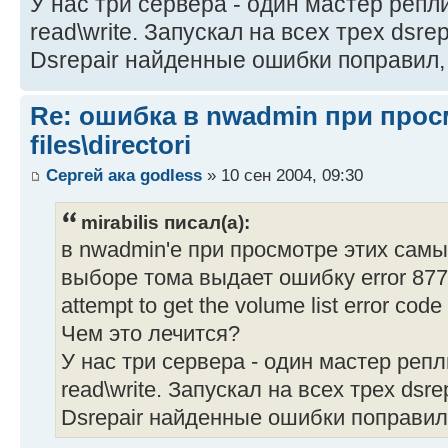
У нас три сервера - один мастер репл
read\write. Запускал на всех трех dsrep
Dsrepair найденные ошибки поправил, 
Re: ошибка в nwadmin при просм
files\directori
Сергей ака godless
» 10 сен 2004, 09:30
mirabilis писал(а):
в nwadmin'е при просмотре этих самы
выборе тома выдает ошибку error 877 a
attempt to get the volume list error co
Чем это лечится?
У нас три сервера - один мастер реп
read\write. Запускал на всех трех dsrep
Dsrepair найденные ошибки поправил,