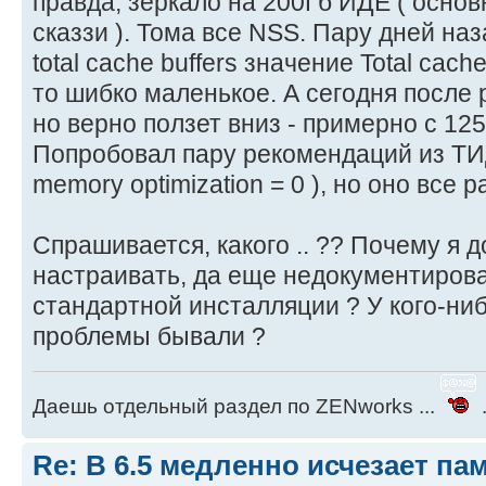
правда, зеркало на 200Гб ИДЕ ( основ
сказзи ). Тома все NSS. Пару дней на
total cache buffers значение Total cach
то шибко маленькое. А сегодня после
но верно ползет вниз - примерно с 125
Попробовал пару рекомендаций из ТИДа 
memory optimization = 0 ), но оно все р
Спрашивается, какого .. ?? Почему я 
настраивать, да еще недокументирова
стандартной инсталляции ? У кого-ни
проблемы бывали ?
Даешь отдельный раздел по ZENworks ...
.
Re: В 6.5 медленно исчезает па