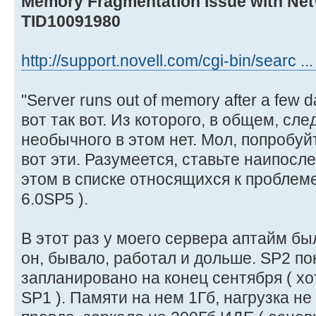
Memory Fragmentation Issue with NetW
TID10091980
http://support.novell.com/cgi-bin/searc .
"Server runs out of memory after a few d
вот так вот. Из которого, в общем, сле
необычного в этом нет. Мол, попробуй
вот эти. Разумеется, ставьте наипосл
этом в списке относящихся к проблеме
6.0SP5 ).
В этот раз у моего сервера аптайм был
он, бывало, работал и дольше. SP2 пок
запланировано на конец сентября ( хот
SP1 ). Памяти на нем 1Гб, нагрузка не 