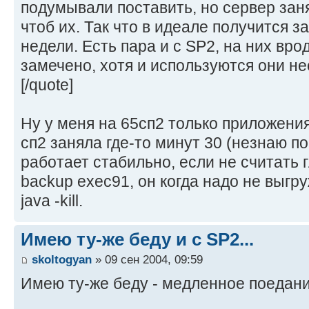
подумывали поставить, но сервер заня
чтоб их. Так что в идеале получится з
недели. Есть пара и с SP2, на них вр
замечено, хотя и используются они не
[/quote]
Ну у меня на 65сп2 только приложения
сп2 заняла где-то минут 30 (незнаю п
работает стабильно, если не считать 
backup exec91, он когда надо не выгру
java -kill.
Имею ту-же беду и с SP2...
skoltogyan
» 09 сен 2004, 09:59
Имею ту-же беду - медленное поедание