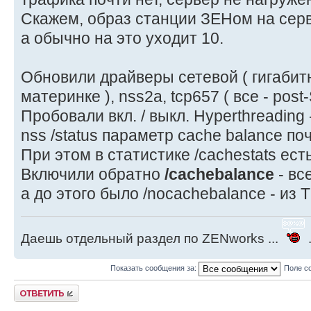
Скажем, образ станции ЗЕНом на серв
а обычно на это уходит 10.
Обновили драйверы сетевой ( гигабит
материнке ), nss2а, tcp657 ( все - post
Пробовали вкл. / выкл. Hyperthreading 
nss /status параметр cachе balance по
При этом в статистике /cachestats есть
Включили обратно
/cachebalance
- вс
а до этого было /nocachebalance - из Т
Даешь отдельный раздел по ZENworks ...
.
Показать сообщения за:
Поле с
Ответить