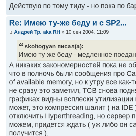
Действую по тому тиду - но пока по бар
Re: Имею ту-же беду и с SP2...
Андрей Тр. aka RH
» 10 сен 2004, 11:09
skoltogyan писал(а):
Имею ту-же беду - медленное поедани
А никаких закономерностей пока не об
что в полночь были сообщения про Cac
of available memory, но к утру все как-
не сразу это заметил, ТСВ снова подн
графиках видны всплески утилизации 
может, это компрессия шалит ( на IDE 
отключить Hyperthreading, но сервер п
можем, придется ждать ( уж либо он с
получится ).