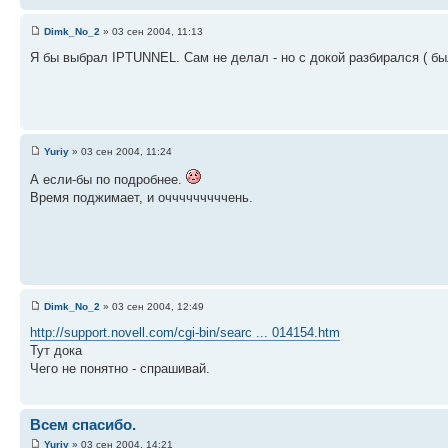
Dimk_No_2
» 03 сен 2004, 11:13
Я бы выбрал IPTUNNEL. Сам не делал - но с докой разбирался ( был
Yuriy
» 03 сен 2004, 11:24
А если-бы по подробнее.
Время поджимает, и очччччччччень.
Dimk_No_2
» 03 сен 2004, 12:49
http://support.novell.com/cgi-bin/searc ... 014154.htm
Тут дока
Чего не понятно - спрашивай.
Всем спасибо.
Yuriy
» 03 сен 2004, 14:21