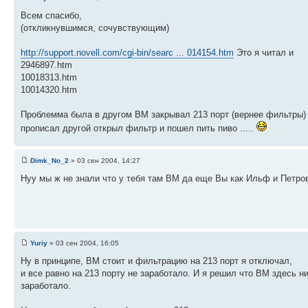
Всем спасибо,
(откликнувшимся, сочувствующим)
http://support.novell.com/cgi-bin/searc ... 014154.htm
Это я читал и
2946897.htm
10018313.htm
10014320.htm
Проблемма была в другом ВМ закрывал 213 порт (вернее фильтры)
прописал другой открыл фильтр и пошел пить пиво .....
Dimk_No_2
» 03 сен 2004, 14:27
Нуу мы ж не знали что у тебя там BM да еще Вы как Ильф и Петров
Yuriy
» 03 сен 2004, 16:05
Ну в принципе, ВМ стоит и фильтрацию на 213 порт я отключал,
и все равно на 213 порту не заработало. И я решил что ВМ здесь н
заработало.