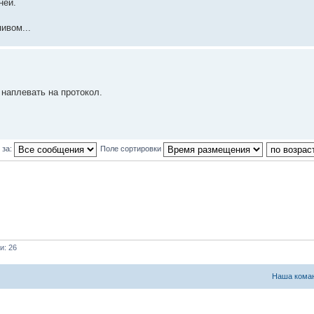
ней.
ивом...
у наплевать на протокол.
 за:
Поле сортировки
и: 26
Наша кома