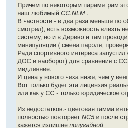
Причем по некоторым параметрам это
наш любимый
CC.NLM
.
В частности - в два раза меньше по 
смотрел), есть возможность влезть н
систему, но и в Дерево и там провод
манипуляции ( смена пароля, проверка
Ради спортивного интереса запустил 
ДОС и наоборот) для сравнения с СС
медленнее.
И цена у нового чеха ниже, чем у венг
Вот только будет эта лицензия реаль
или как у СС - только юридическое о
Из недостатков:- цветовая гамма ин
полностью повторяет
NC5
и после ст
кажется излишне
попугайной