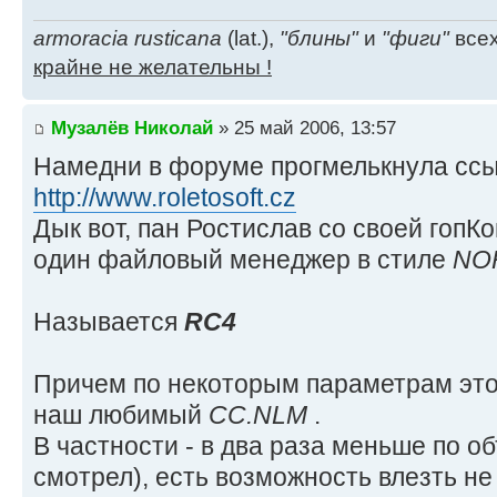
armoracia rusticana
(lat.),
"блины"
и
"фиги"
всех
крайне не желательны !
Музалёв Николай
» 25 май 2006, 13:57
Намедни в форуме прогмелькнула ссы
http://www.roletosoft.cz
Дык вот, пан Ростислав со своей гоп
один файловый менеджер в стиле
NO
Называется
RC4
Причем по некоторым параметрам это
наш любимый
CC.NLM
.
В частности - в два раза меньше по о
смотрел), есть возможность влезть н