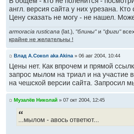
В общем - кто не поленится - посмотр
англ. версия сайта у них урезана. Кто
Цену сказать не могу - не нашел. Может
armoracia rusticana
(lat.),
"блины"
и
"фиги"
всех
крайне не желательны !
Влад А.Сокол aka Akina
» 06 авг 2004, 10:44
Цены нет. Как впрочем и прямой ссылк
запрос мылом на триал и на участие в 
на чешской версии сайта. Запросил мы
Музалёв Николай
» 07 окт 2004, 12:45
...мылом - авось ответют...