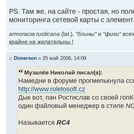
PS. Там же, на сайте - простая, но по
мониторинга сетевой карты с элемен
armoracia rusticana
(lat.),
"блины"
и
"фиги"
всех
крайне не желательны !
Dimerson
» 25 май 2006, 14:09
Музалёв Николай писал(а):
Намедни в форуме прогмелькнула сс
http://www.roletosoft.cz
Дык вот, пан Ростислав со своей го
один файловый менеджер в стиле
N
Называется
RC4