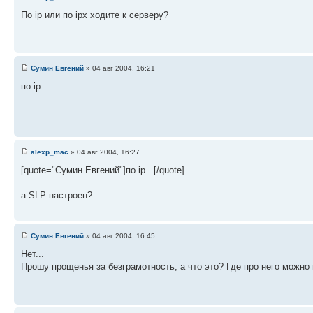
По ip или по ipx ходите к серверу?
Сумин Евгений
» 04 авг 2004, 16:21
по ip...
alexp_mac
» 04 авг 2004, 16:27
[quote="Сумин Евгений"]по ip...[/quote]
а SLP настроен?
Сумин Евгений
» 04 авг 2004, 16:45
Нет...
Прошу прощенья за безграмотность, а что это? Где про него можно 