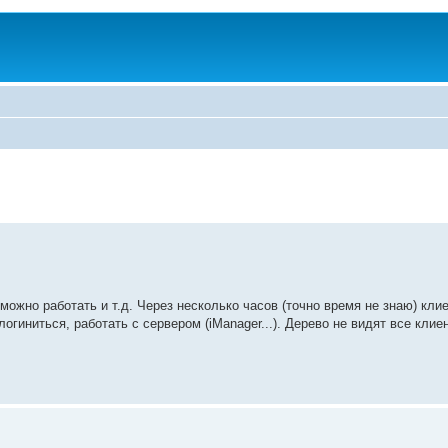
ожно работать и т.д. Через несколько часов (точно время не знаю) кли
логиниться, работать с сервером (iManager...). Дерево не видят все кли