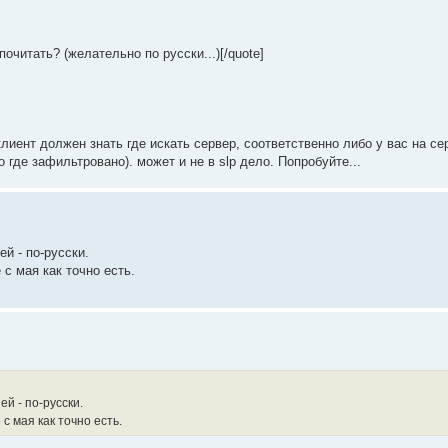
очитать? (желательно по русски...)[/quote]
клиент должен знать где искать сервер, соответственно либо у вас на се
 где зафильтровано). может и не в slp дело. Попробуйте...
ей - по-русски.
с мая как точно есть.
ей - по-русски.
с мая как точно есть.