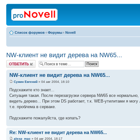
Список форумов
‹
Форумы
‹
Novell
NW-клиент не видит дерева на NW65...
Ответить
NW-клиент не видит дерева на NW65...
Сумин Евгений
» 04 авг 2004, 16:10
Подскажите кто знает...
Ситуация такая. После перезагрузки сервера NW65 все нормально, м
видеть дерево... При этом DS работает, т.к. WEB-утилитами я могу 
т.е. проблема в серваке.
Подскажите пожалуйста, где копать?
Re: NW-клиент не видит дерева на NW65...
alexp_mac
» 04 авг 2004, 16:17