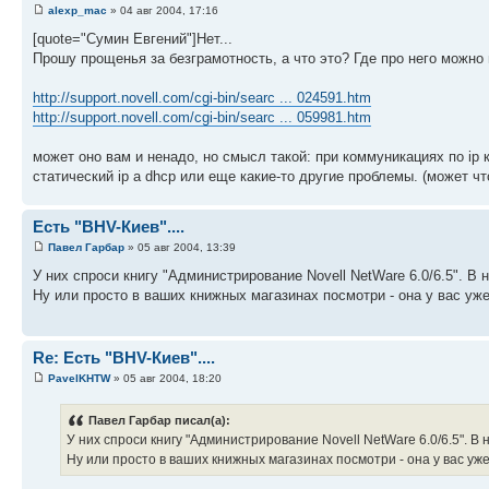
alexp_mac
» 04 авг 2004, 17:16
[quote="Сумин Евгений"]Нет...
Прошу прощенья за безграмотность, а что это? Где про него можно п
http://support.novell.com/cgi-bin/searc ... 024591.htm
http://support.novell.com/cgi-bin/searc ... 059981.htm
может оно вам и ненадо, но смысл такой: при коммуникациях по ip 
статический ip а dhcp или еще какие-то другие проблемы. (может что
Есть "BHV-Киев"....
Павел Гарбар
» 05 авг 2004, 13:39
У них спроси книгу "Администрирование Novell NetWare 6.0/6.5". В н
Ну или просто в ваших книжных магазинах посмотри - она у вас уже 
Re: Есть "BHV-Киев"....
PavelKHTW
» 05 авг 2004, 18:20
Павел Гарбар писал(а):
У них спроси книгу "Администрирование Novell NetWare 6.0/6.5". В н
Ну или просто в ваших книжных магазинах посмотри - она у вас уже 