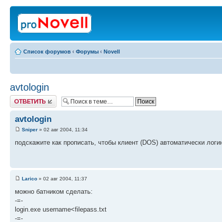
Список форумов
‹
Форумы
‹
Novell
avtologin
Ответить
avtologin
Sniper
» 02 авг 2004, 11:34
подскажите как прописать, чтобы клиент (DOS) автоматически логине
Larico
» 02 авг 2004, 11:37
можно батником сделать:
-=-
login.exe username<filepass.txt
-=-