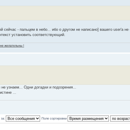
ый сейчас - пальцем в небо... ибо о другом не написано] вашего user'a не 
нтекст установить соответствующий.
 не желательны !
 не узнаем... Одни догадки и подозрения...
стине ...
 за:
Поле сортировки