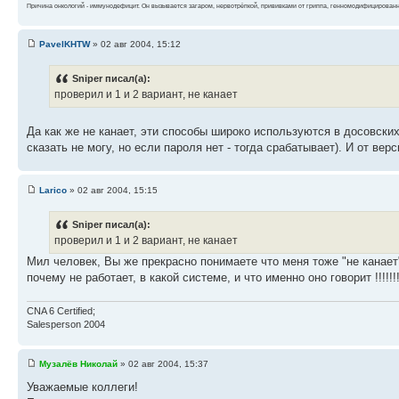
Причина онкологий - иммунодефицит. Он вызывается загаром, нервотрёпкой, прививками от гриппа, генномодифицирован
PavelKHTW
» 02 авг 2004, 15:12
Sniper писал(а):
проверил и 1 и 2 вариант, не канает
Да как же не канает, эти способы широко используются в досовских
сказать не могу, но если пароля нет - тогда срабатывает). И от вер
Larico
» 02 авг 2004, 15:15
Sniper писал(а):
проверил и 1 и 2 вариант, не канает
Мил человек, Вы же прекрасно понимаете что меня тоже "не канает"
почему не работает, в какой системе, и что именно оно говорит !!!!!!
CNA 6 Certified;
Salesperson 2004
Музалёв Николай
» 02 авг 2004, 15:37
Уважаемые коллеги!