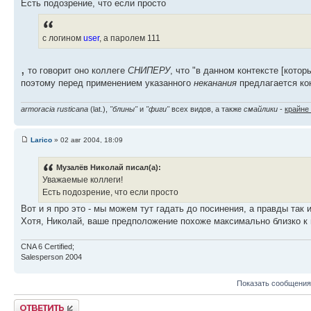
Есть подозрение, что если просто
с логином
user
, а паролем 111
,
то говорит оно коллеге
СНИПЕРУ
, что "в данном контексте [котор
поэтому перед применением указанного
неканания
предлагается ко
armoracia rusticana
(lat.),
"блины"
и
"фиги"
всех видов, а также
смайлики
-
крайне
Larico
» 02 авг 2004, 18:09
Музалёв Николай писал(а):
Уважаемые коллеги!
Есть подозрение, что если просто
Вот и я про это - мы можем тут гадать до посинения, а правды так и
Хотя, Николай, ваше предположение похоже максимально близко к и
CNA 6 Certified;
Salesperson 2004
Показать сообщения
Ответить