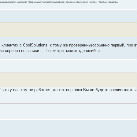
ными дрожжами, например "Саф-Момент", приёмом наркотиков, особенно героиновой группы. + Грибы и паразиты.
 клиентах с CoolSolutions, к тому же проверенны(особенно первый, про в
сии сервера не зависит. - Посмотри, может где ошибся
 что у вас там не работает, до тех пор пока Вы не будете расписывать ч
!