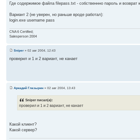
Где содержимое файла filepass.txt - собственнно пароль и возврат 
Вариант 2 (не уверен, но раньше вроде работал):
login.exe username pass
CNA 6 Certified;
Salesperson 2004
Sniper
» 02 авг 2004, 12:43
проверил и 1 и 2 вариант, не канает
Аркадий Глазырин
» 02 авг 2004, 13:43
Sniper писал(а):
проверил и 1 и 2 вариант, не канает
Какой клиент?
Какой сервер?