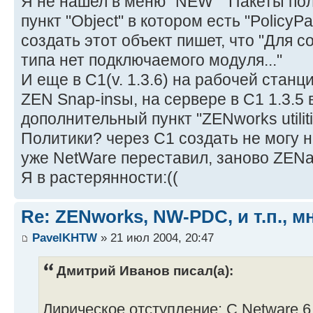
Я не нашел в меню "NEW" "Пакеты пол
пункт "Object" в котором есть "PolicyP
создать этот объект пишет, что "Для 
типа нет подключаемого модуля..."
И еще в С1(v. 1.3.6) на рабочей станц
ZEN Snap-insы, на сервере в С1 1.3.5 
дополнительный пункт "ZENworks utilit
Политики? через С1 создать не могу н
уже NetWare переставил, заново ZENа п
Я в растерянности:((
Re: ZENworks, NW-PDC, и т.п., м
PavelKHTW
» 21 июл 2004, 20:47
Дмитрий Иванов писал(а):
Лирическое отступление: С Netware 6