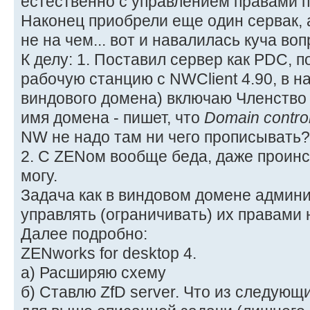
естественно с управлением правами по
Наконец приобрели еще один сервак, 
не на чем... вот и навалилась куча воп
К делу: 1. Поставил сервер как PDC, 
рабочую станцию c NWClient 4.90, в на
виндового домена) включаю Членство
имя домена - пишет, что
Domain contro
NW не надо там ни чего прописывать?
2. С ZENом вообще беда, даже проинс
могу.
Задача как в виндовом домене админи
управлять (ограничивать) их правами 
Далее подробно:
ZENworks for desktop 4.
a) Расширяю схему
б) Ставлю ZfD server. Что из следующ