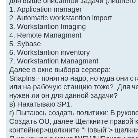
для выше описанной задачи (лишнего 
1. Application manager
2. Automatic workstantion import
3. Workstantion Imaging
4. Remote Managment
5. Sybase
6. Workstantion inventory
7. Workstantion Managment
Далее в окне выбора сервера:
SnapIns - понятно надо, но куда они ст
или на рабочую станцию тоже?. Для че
нужен ли он для данной задачи?
в) Накатываю SP1.
г) Пытаюсь создать политики: В руков
Создать OU, далее Щелкните правой 
контейнер>щелкните "Новый"> щелкни