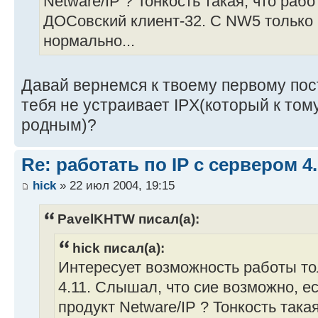
Netware/IP ? Тонкость такая, что раб
ДОСовский клиент-32. C NW5 только 
нормально...
Давай вернемся к твоему первому пос
тебя не устраивает IPX(который к том
родным)?
Re: работать по IP c сервером 4.
hick
» 22 июл 2004, 19:15
PavelKHTW писал(а):
hick писал(а):
Интересует возможность работы то
4.11. Слышал, что сие возможно, е
продукт Netware/IP ? Тонкость така