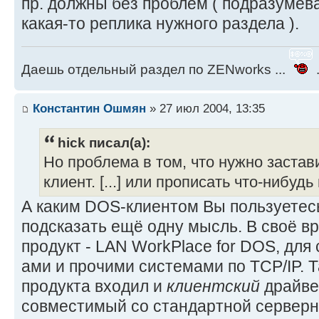
пр. должны без проблем ( подразумева
какая-то реплика нужного раздела ).
Даешь отдельный раздел по ZENworks ...
.
Константин Ошмян
» 27 июл 2004, 13:35
hick писал(а):
Но проблема в том, что нужно заста
клиент. [...] или прописать что-нибудь в 
А каким DOS-клиентом Вы пользуетесь
подсказать ещё одну мысль. В своё вр
продукт - LAN WorkPlace for DOS, дл
ами и прочими системами по TCP/IP. Та
продукта входил и
клиентский
драйве
совместимый со стандартной серверн