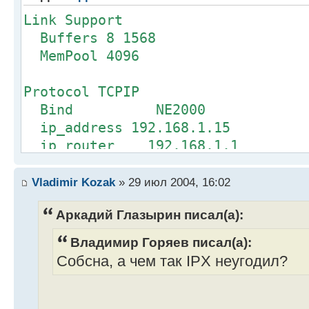
Link Support
Buffers 8 1568
MemPool 4096
Protocol TCPIP
Bind NE2000
ip_address 192.168.1.15
ip_router 192.168.1.1
ip_netmask 255.255.255.0
Vladimir Kozak
» 29 июл 2004, 16:02
Link Driver NE2000
Аркадий Глазырин писал(а):
INT 5
PORT 320
Владимир Горяев писал(а):
Frame Ethernet_II
Собсна, а чем так IPX неугодил?
Link Driver IPTUNNEL
gateway 192.168.2.30 (IP-адре