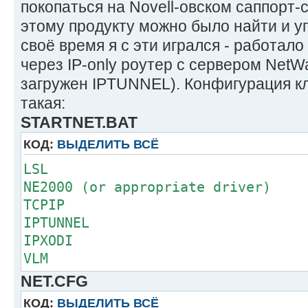
покопаться на Novell-овском саппорт-с
этому продукту можно было найти и у
своё время я с эти игрался - работало
через IP-only роутер с сервером NetW
загружен IPTUNNEL). Конфигурация к
такая:
STARTNET.BAT
КОД:
ВЫДЕЛИТЬ ВСЁ
LSL
NE2000 (or appropriate driver)
TCPIP
IPTUNNEL
IPXODI
VLM
NET.CFG
КОД:
ВЫДЕЛИТЬ ВСЁ