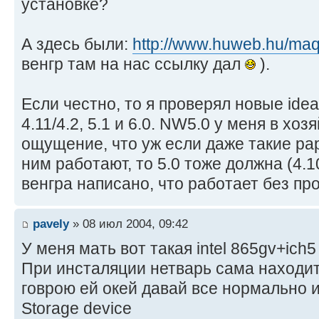
установке?
А здесь были:
http://www.huweb.hu/ma
венгр там на нас ссылку дал
).
Если честно, то я проверял новые ide
4.11/4.2, 5.1 и 6.0. NW5.0 у меня в хоз
ощущение, что уж если даже такие рари
ним работают, то 5.0 тоже должна (4.1
венгра написано, что работает без пр
pavely
» 08 июл 2004, 09:42
У меня мать вот такая intel 865gv+ic
При инсталяции нетварь сама находит
говрою ей окей давай все нормально и
Storage device