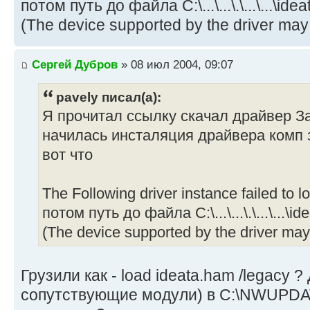
потом путь до файла C:\...\...\.\...\...\id
(The device supported by the driver may
Сергей Дубров
» 08 июл 2004, 09:07
pavely писал(а):
Я прочитал ссылку скачал драйвер З
начилась инсталяция драйвера комп 
вот что
The Following driver instance failed to l
потом путь до файла C:\...\...\.\...\...\i
(The device supported by the driver may
Грузили как - load ideata.ham /legacy ?
сопутствующие модули) в C:\NWUPDA