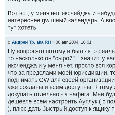
Вот вот, у меня нет ексчейджа и небуд
интереснее gw шный календарь. А воо
тут хотеть.
Андрей Тр. aka RH
» 30 авг 2004, 18:01
Ну вопрос-то потому и был - кто реаль
то насколько он "сырой" .. значит, у ва
иксченджа и у меня нет, просто вся ко
что за пределами моей юрисдикции, т
поднимать GW для своей организации
уже созданы и всем доступны. К том
докупать отдельно - а нафига. Мне бу
дешевле всем настроить Аутлук ( с п
), плюс дать быстрый доступ к ящику п