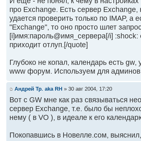
И еще - не понял, к чему в настройка
про Exchange. Есть сервер Exchange, 
удается проверить только по IMAP, а е
"Exchange", то оно просто шлет запрос 
[i]имя:пароль@имя_сервера[/i] :shock:
приходит отлуп.[/quote]
Глубоко не копал, календарь есть gw,
www форум. Используем для админов
Андрей Тр. aka RH
» 30 авг 2004, 17:20
Вот с GW мне как раз связываться нео
сервер Exchange, т.е. было бы неплох
нему ( в VO ), в идеале к его календар
Покопавшись в Новелле.сом, выяснил,