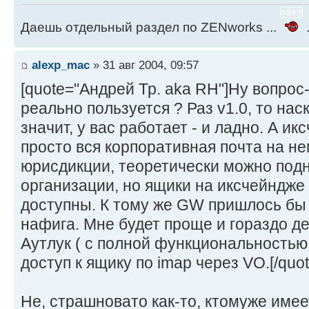
Даешь отдельный раздел по ZENworks ...
.
alexp_mac
» 31 авг 2004, 09:57
[quote="Андрей Тр. aka RH"]Ну вопрос-
реально пользуется ? Раз v1.0, то наск
значит, у вас работает - и ладно. А ик
просто вся корпоративная почта на не
юрисдикции, теоретически можно под
организации, но ящики на иксчейндже
доступны. К тому же GW пришлось бы 
нафига. Мне будет проще и гораздо д
Аутлук ( с полной функциональностью
доступ к ящику по imap через VO.[/quot
Не, страшновато как-то, ктомуже имее