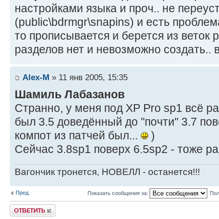
настройками языка и проч.. не переу
(public\bdrmgr\snapins) и есть проблема 
то прописывается и берется из веток р
разделов нет и невозможно создать.. 
Alex-M
» 11 янв 2005, 15:35
Шамиль Лабазанов
Странно, у меня под XP Pro sp1 всё ра
был 3.5 доведённый до "почти" 3.7 по
компот из патчей был...
)
Сейчас 3.8sp1 поверх 6.5sp2 - тоже ра
Вагончик тронется, НОВЕЛЛ - останется!!!
Пред.
Показать сообщения за:
Пол
Ответить