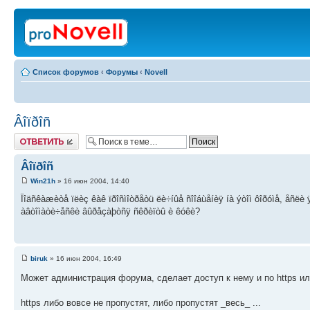
Список форумов
‹
Форумы
‹
Novell
Âîïðîñ
Ответить
Âîïðîñ
Win21h
» 16 июн 2004, 14:40
Ïîäñêàæèòå ïëèç êàê ïðîñìîòðåòü ëè÷íûå ñîîáùåíèÿ íà ýòîì ôîðóìå, åñë
àâòîìàòè÷åñêè âûðåçàþòñÿ ñêðèïòû è êóêè?
biruk
» 16 июн 2004, 16:49
Может администрация форума, сделает доступ к нему и по https ил
https либо вовсе не пропустят, либо пропустят _весь_ ...