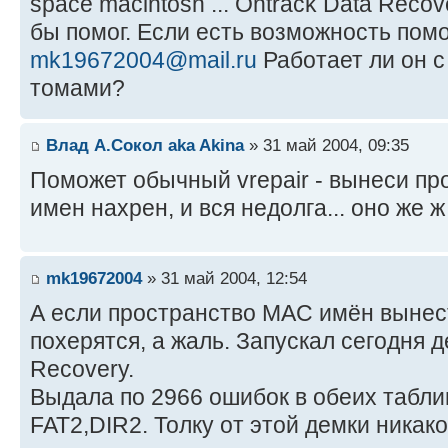
space macintosh ... Ontrack Data Reco
бы помог. Если есть возможность помо
mk19672004@mail.ru
Работает ли он 
томами?
Влад А.Сокол aka Akina
» 31 май 2004, 09:35
Поможет обычный vrepair - вынеси п
имен нахрен, и вся недолга... оно же ж
mk19672004
» 31 май 2004, 12:54
А если пространство MAC имён вынес
похерятся, а жаль. Запускал сегодня д
Recovery.
Выдала по 2966 ошибок в обеих табли
FAT2,DIR2. Толку от этой демки никако