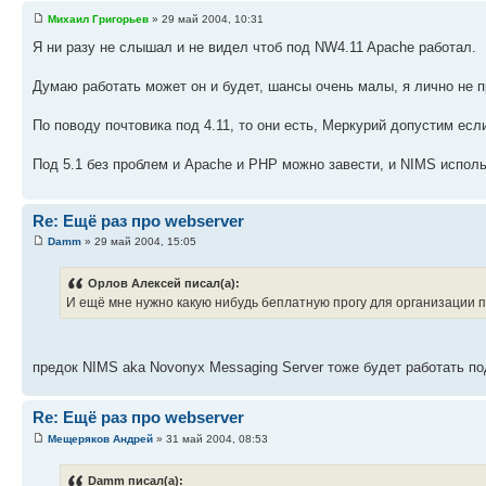
Михаил Григорьев
» 29 май 2004, 10:31
Я ни разу не слышал и не видел чтоб под NW4.11 Apache работал.
Думаю работать может он и будет, шансы очень малы, я лично не п
По поводу почтовика под 4.11, то они есть, Меркурий допустим есл
Под 5.1 без проблем и Apache и PHP можно завести, и NIMS исполь
Re: Ещё раз про webserver
Damm
» 29 май 2004, 15:05
Орлов Алексей писал(а):
И ещё мне нужно какую нибудь беплатную прогу для организации по
предок NIMS aka Novonyx Messaging Server тоже будет работать по
Re: Ещё раз про webserver
Мещеряков Андрей
» 31 май 2004, 08:53
Damm писал(а):