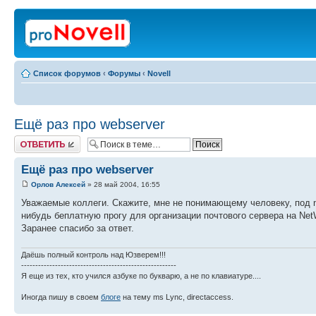
Список форумов
‹
Форумы
‹
Novell
Ещё раз про webserver
Ответить
Ещё раз про webserver
Орлов Алексей
» 28 май 2004, 16:55
Уважаемые коллеги. Скажите, мне не понимающему человеку, под ne
нибудь беплатную прогу для организации почтового сервера на NetW
Заранее спасибо за ответ.
Даёшь полный контроль над Юзверем!!!
-------------------------------------------------------
Я еще из тех, кто учился азбуке по букварю, а не по клавиатуре....
Иногда пишу в своем
блоге
на тему ms Lync, directaccess.