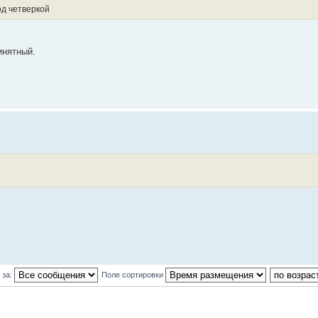
од четверкой
инятный.
 за:
Поле сортировки