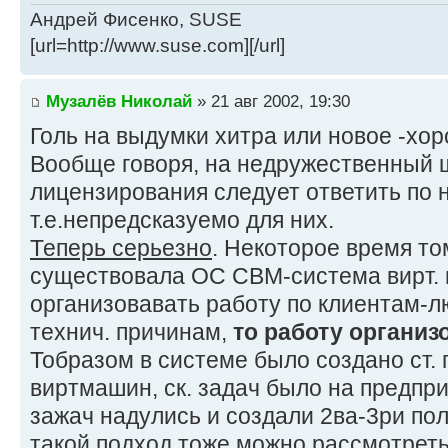
Андрей Фисенко, SUSE
[url=http://www.suse.com][/url]
Музалёв Николай
» 21 авг 2002, 19:30
Голь на выдумки хитра или новое -хо
Вообще говоря, на недружественный ш
лицензирования следует ответить по 
т.е.непредсказуемо для них.
Теперь серьезно
. Некоторое время т
существовала ОС СВМ-система вирт. ма
организовавать работу по клиентам-
технич. причинам,
то работу организ
Тобразом в системе было создано ст.
виртмашин, ск. задач было на предпр
зажач надулись и создали 2ва-3ри пол
такой подход тоже можно рассмотреть