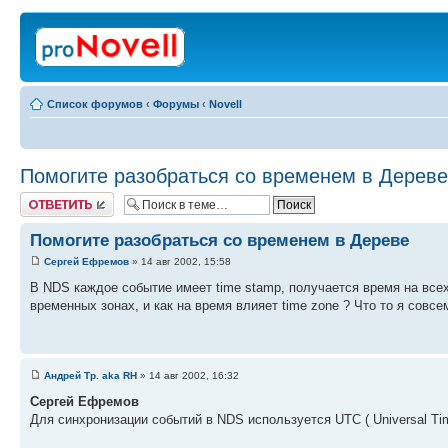
Список форумов
‹
Форумы
‹
Novell
Помогите разобраться со временем в Дереве
Ответить
Помогите разобраться со временем в Дереве
Сергей Ефремов
» 14 авг 2002, 15:58
В NDS каждое событие имеет time stamp, получается время на всех
временных зонах, и как на время влияет time zone ? Что то я совсе
Андрей Тр. aka RH
» 14 авг 2002, 16:32
Сергей Ефремов
Для синхронизации событий в NDS используется UTC ( Universal Time