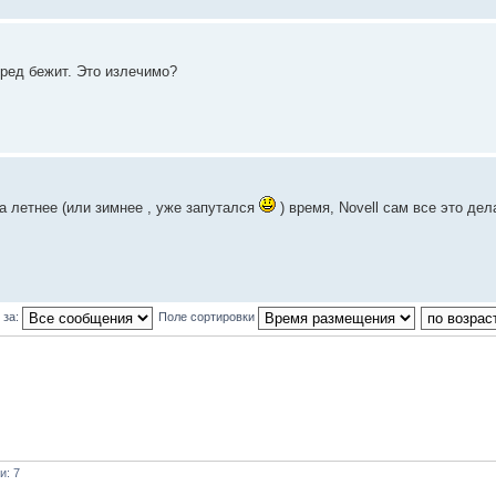
еред бежит. Это излечимо?
а летнее (или зимнее , уже запутался
) время, Novell сам все это дел
 за:
Поле сортировки
и: 7