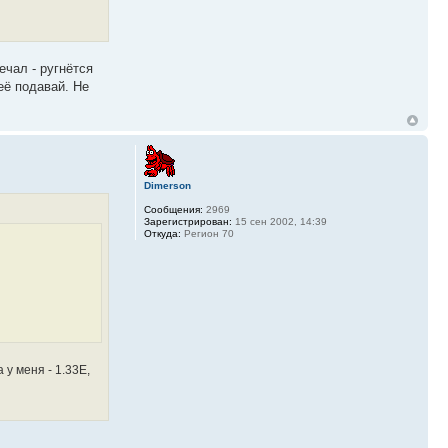
ечал - ругнётся
её подавай. Не
Dimerson
Сообщения:
2969
Зарегистрирован:
15 сен 2002, 14:39
Откуда:
Регион 70
 у меня - 1.33E,