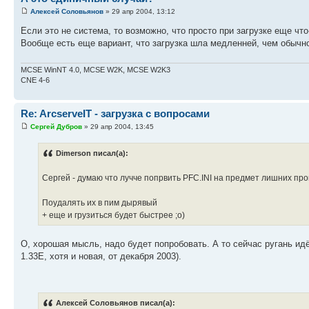
Алексей Соловьянов
» 29 апр 2004, 13:12
Если это не система, то возможно, что просто при загрузке еще что
Вообще есть еще вариант, что загрузка шла медленней, чем обычн
MCSE WinNT 4.0, MCSE W2K, MCSE W2K3
CNE 4-6
Re: ArcserveIT - загрузка с вопросами
Сергей Дубров
» 29 апр 2004, 13:45
Dimerson писал(а):
Сергей - думаю что лучче попрвить PFC.INI на предмет лишних про
Поудалять их в пим дырявый
+ еще и грузиться будет быстрее ;o)
О, хорошая мысль, надо будет попробовать. А то сейчас ругань идё
1.33E, хотя и новая, от декабря 2003).
Алексей Соловьянов писал(а):