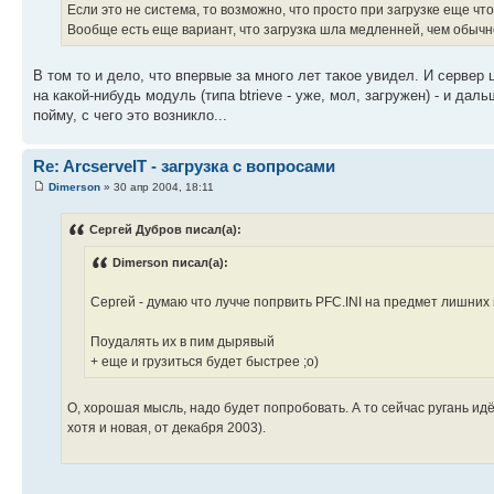
Если это не система, то возможно, что просто при загрузке еще что
Вообще есть еще вариант, что загрузка шла медленней, чем обычн
В том то и дело, что впервые за много лет такое увидел. И сервер 
на какой-нибудь модуль (типа btrieve - уже, мол, загружен) - и да
пойму, с чего это возникло...
Re: ArcserveIT - загрузка с вопросами
Dimerson
» 30 апр 2004, 18:11
Сергей Дубров писал(а):
Dimerson писал(а):
Сергей - думаю что лучче попрвить PFC.INI на предмет лишних
Поудалять их в пим дырявый
+ еще и грузиться будет быстрее ;o)
О, хорошая мысль, надо будет попробовать. А то сейчас ругань идёт
хотя и новая, от декабря 2003).