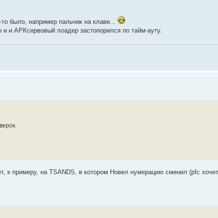
-то было, например пальчик на клаве...
о и и АРКсервовый лоадер застопорился по тайм-ауту.
верок.
т, к примеру, на TSANDS, в котором Новел нумерацию сменил (pfc хочет 