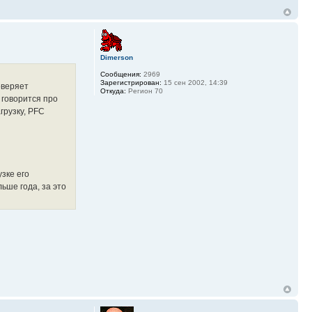
Dimerson
Сообщения:
2969
Зарегистрирован:
15 сен 2002, 14:39
роверяет
Откуда:
Регион 70
 говорится про
агрузку, PFC
зке его
ьше года, за это