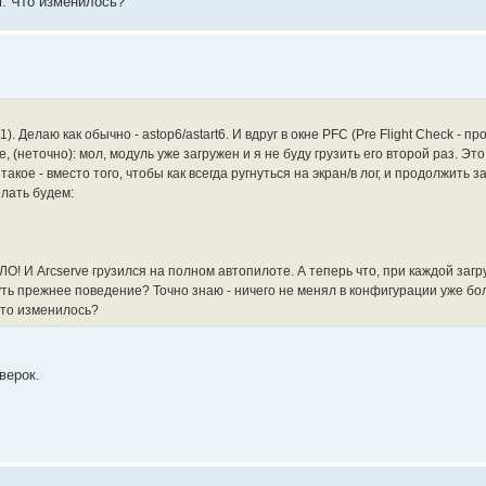
м. Что изменилось?
 Делаю как обычно - astop6/astart6. И вдруг в окне PFC (Pre Flight Check - п
неточно): мол, модуль уже загружен и я не буду грузить его второй раз. Это
акое - вместо того, чтобы как всегда ругнуться на экран/в лог, и продолжить з
елать будем:
 И Arcserve грузился на полном автопилоте. А теперь что, при каждой загру
ть прежнее поведение? Точно знаю - ничего не менял в конфигурации уже бол
Что изменилось?
верок.