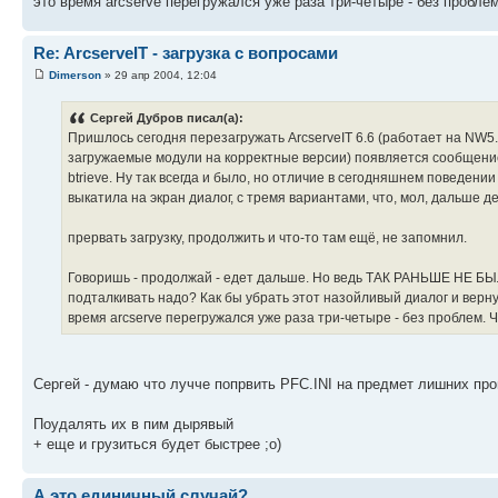
это время arcserve перегружался уже раза три-четыре - без пробле
Re: ArcserveIT - загрузка с вопросами
Dimerson
» 29 апр 2004, 12:04
Сергей Дубров писал(а):
Пришлось сегодня перезагружать ArcserveIT 6.6 (работает на NW5.1).
загружаемые модули на корректные версии) появляется сообщение, (
btrieve. Ну так всегда и было, но отличие в сегодняшнем поведении т
выкатила на экран диалог, с тремя вариантами, что, мол, дальше д
прервать загрузку, продолжить и что-то там ещё, не запомнил.
Говоришь - продолжай - едет дальше. Но ведь ТАК РАНЬШЕ НЕ БЫЛО!
подталкивать надо? Как бы убрать этот назойливый диалог и верну
время arcserve перегружался уже раза три-четыре - без проблем. 
Сергей - думаю что лучче попрвить PFC.INI на предмет лишних про
Поудалять их в пим дырявый
+ еще и грузиться будет быстрее ;o)
А это единичный случай?