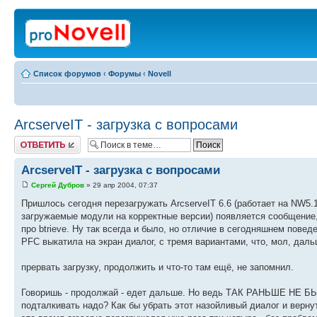
Список форумов
‹
Форумы
‹
Novell
ArcserveIT - загрузка с вопросами
Ответить
ArcserveIT - загрузка с вопросами
Сергей Дубров
» 29 апр 2004, 07:37
Пришлось сегодня перезагружать ArcserveIT 6.6 (работает на NW5.1).
загружаемые модули на корректные версии) появляется сообщение, (
про btrieve. Ну так всегда и было, но отличие в сегодняшнем поведе
PFC выкатила на экран диалог, с тремя вариантами, что, мол, дал
прервать загрузку, продолжить и что-то там ещё, не запомнил.
Говоришь - продолжай - едет дальше. Но ведь ТАК РАНЬШЕ НЕ БЫЛО
подталкивать надо? Как бы убрать этот назойливый диалог и верну