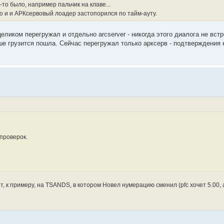
-то было, например пальчик на клаве...
о и и АРКсервовый лоадер застопорился по тайм-ауту.
целиком перегружал и отдельно arcserver - никогда этого диалога не встр
льше грузится пошла. Сейчас перегружал только арксерв - подтверждения 
 проверок.
, к примеру, на TSANDS, в котором Новел нумерацию сменил (pfc хочет 5.00, а