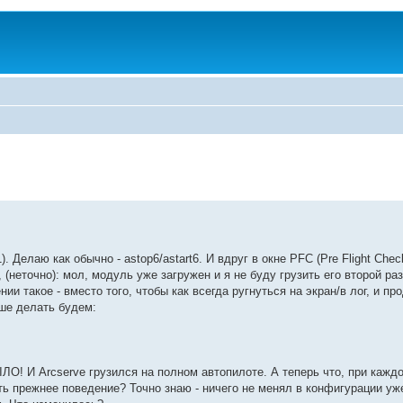
 Делаю как обычно - astop6/astart6. И вдруг в окне PFC (Pre Flight Chec
неточно): мол, модуль уже загружен и я не буду грузить его второй раз
нии такое - вместо того, чтобы как всегда ругнуться на экран/в лог, и пр
ьше делать будем:
! И Arcserve грузился на полном автопилоте. А теперь что, при каждой
ть прежнее поведение? Точно знаю - ничего не менял в конфигурации уж