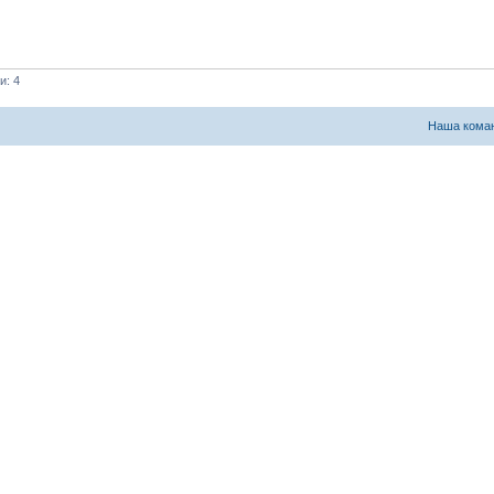
и: 4
Наша кома