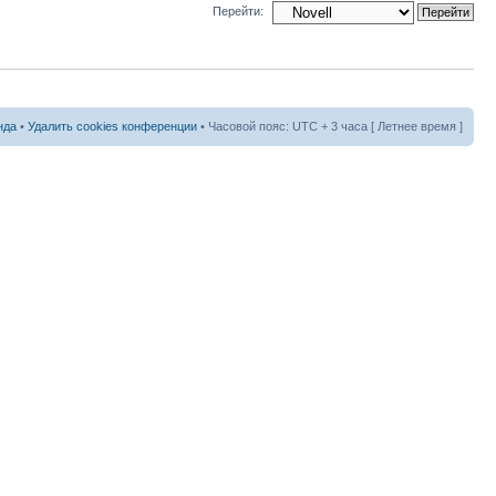
Перейти:
нда
•
Удалить cookies конференции
• Часовой пояс: UTC + 3 часа [ Летнее время ]