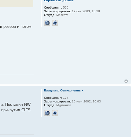
Сергей ака godless
Сообщения:
559
Зарегистрирован:
17 сен 2003, 15:38
Откуда:
Moscow
 в резерв и потом
Владимир Семиколенных
Сообщения:
174
Зарегистрирован:
10 июн 2002, 16:03
али. Поставил NW
Откуда:
Мурманск
а прикрутил CIFS