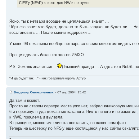
CIFS'у (NFAP) клиент для NW и не нужен.
Ясно, ты к нетвари вообще не цепляешься значит ...
Чёрт его занет что будет, должно то быть гладко, но будет ли ... 
восстановить ... После смены кодировки ...
У меня 98-е машины вообще нетварь со своим клиентом видеть не хот
Проще сделать бакап каталогов ИМХО ...
P.S. Земляк значиться ..
) Бывший правда ... А где это в NetSL 
"И да будет так ..." - как говаривал король Артур ...
Владимир Семиколенных
» 07 апр 2004, 15:42
Да там и юзают.
Просто на старом сервере места уже нет, забрал юниксовую машину,
6 и перекинул туда домашние каталоги. Никто ничего и не заметил,
к NW6, проблема и вылезла.
В принципе, можно им клиента поставить, но важен сам факт.
Теперь на шестёрку по NFS'у ещё хостящиеся у нас сайты бэкапятс