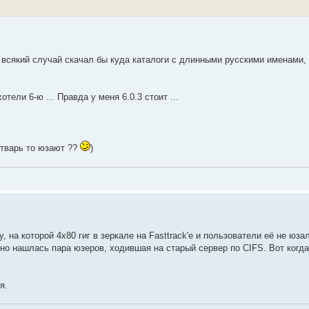
На всякий случай скачал бы куда каталоги с длинными русскими именами,
ели 6-ю ... Правда у меня 6.0.3 стоит ...
нетварь то юзают ??
)
 на которой 4х80 гиг в зеркале на Fasttrack'е и пользователи её не юз
 но нашлась пара юзеров, ходившая на старый сервер по CIFS. Вот когд
я.