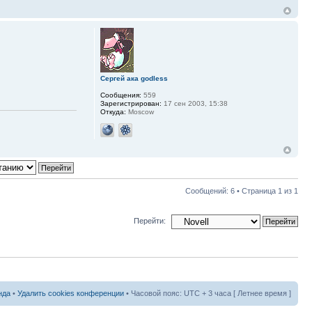
Сергей ака godless
Сообщения:
559
Зарегистрирован:
17 сен 2003, 15:38
Откуда:
Moscow
Сообщений: 6 • Страница
1
из
1
Перейти:
нда
•
Удалить cookies конференции
• Часовой пояс: UTC + 3 часа [ Летнее время ]