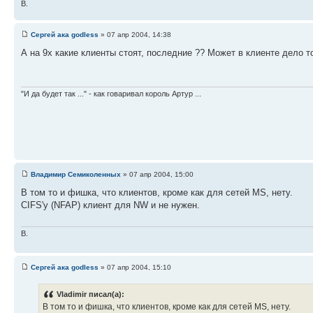
В.
Сергей ака godless
» 07 апр 2004, 14:38
А на 9х какие клиенты стоят, последние ?? Может в клиенте дело то 
"И да будет так ..." - как говаривал король Артур ...
Владимир Семиколенных
» 07 апр 2004, 15:00
В том то и фишка, что клиентов, кроме как для сетей MS, нету.
CIFS'у (NFAP) клиент для NW и не нужен.
В.
Сергей ака godless
» 07 апр 2004, 15:10
Vladimir писал(а):
В том то и фишка, что клиентов, кроме как для сетей MS, нету.