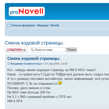
Список форумов
‹
Форумы
‹
Novell
Смена кодовой страницы.
Ответить
Смена кодовой страницы.
Владимир Семиколенных
» 07 апр 2004, 13:42
Кто - нибудь менял кодовую страницу на NW 6 NSS томах?
Какие - то грабли есть? Судя по ТИДам всё должно быть гладко п
А то с размаху поставил английскую, залил информацию, всё пучк
NT/2000/XP. С 9х не открываются
Похоже, дело именно в этом.
На NSS томе больше 100 Гиг.
На 5.1 с 866 страницей проблем с CIFS нет.
NW 6 SP4.