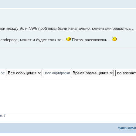
 таки между 9х и NW6 проблемы были изначально, клиентами решались ...
codepage, может и будет толк то ..
Потом расскажешь ..
 за:
Поле сортировки
и: 7
Наша кома