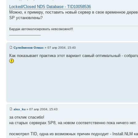
Locked/Closed NDS Database - TID10058536
Можно, к примеру, поставить новый сервер в свое временное дерево
SP установлены?
Бардак автоматизировать невозможно!!!
_________________
Сулейменов Олжас
» 07 апр 2004, 15:40
Как показывает практика этот вариант самый оптимальный - собрать
alex_ku
» 07 апр 2004, 15:43
за отклик спасибо!
на старых серверах SP8, на новом соответственно пока ничего нет.
посмотрел TID, одна из возможных причин подходит - Install.NLM к