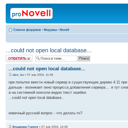
Список форумов
‹
Форумы
‹
Novell
...could not open local database...
Ответить
...could not open local database...
alex_ku
» 07 апр 2004, 11:09
при попытке ввести новый сервер в существующее дерево 4.11 при
дальше - возникает окно процесса добавления сервера.... и тут сн
а на системной консоли видно текст ошибки:
...could not open local database...
извечный русский вопрос - что делать-то?
Владимир Горяев
» 07 апр 2004, 14:49