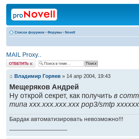
Список форумов
‹
Форумы
‹
Novell
MAIL Proxy..
Ответить
Владимир Горяев
» 14 апр 2004, 19:43
Мещеряков Андрей
Ну открой секрет, как получить
в comm
типа ххх.ххх.ххх.ххх pop3/smtp xxxxxx
Бардак автоматизировать невозможно!!!
_________________