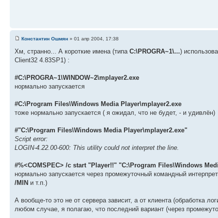
Константин Ошмян
» 01 апр 2004, 17:38
Хм, странно... А короткие имена (типа
C:\PROGRA~1\...
) использов
Client32 4.83SP1) :
#C:\PROGRA~1\WINDOW~2\mplayer2.exe
нормально запускается
#C:\Program Files\Windows Media Player\mplayer2.exe
тоже нормально запускается ( я ожидал, что не будет, - и удивлён)
#"C:\Program Files\Windows Media Player\mplayer2.exe"
Script error:
LOGIN-4.22.00-600: This utility could not interpret the line.
#%<COMSPEC> /c start "Player!!" "C:\Program Files\Windows Medi
нормально запускается через промежуточный командный интерпрет
/MIN
и т.п.)
А вообще-то это не от сервера зависит, а от клиента (обработка ло
любом случае, я полагаю, что последний вариант (через промежут