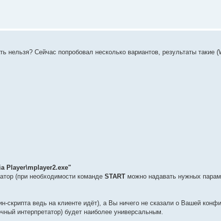
ать нельзя? Сейчас попробовал несколько вариантов, результаты такие (
a Player\mplayer2.exe"
атор (при необходимости команде
START
можно надавать нужных парам
гин-скрипта ведь на клиенте идёт), а Вы ничего не сказали о Вашей конф
очный интерпретатор) будет наиболее универсальным.