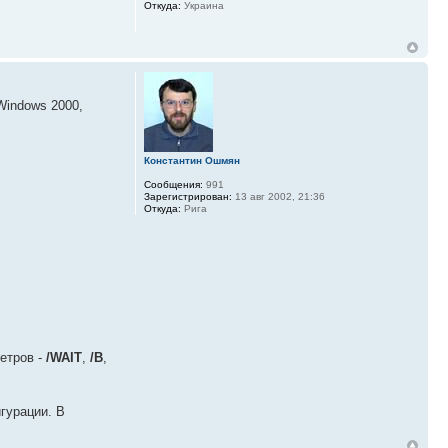
Откуда:
Украина
Windows 2000,
Константин Ошмян
Сообщения:
991
Зарегистрирован:
13 авг 2002, 21:36
Откуда:
Рига
етров -
/WAIT
,
/B
,
игурации. В