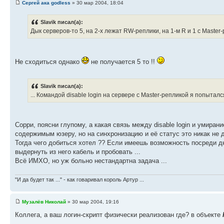
Сергей ака godless
» 30 мар 2004, 18:04
Slavik писал(а):
Дык серверов-то 5, на 2-х лежат RW-реплики, на 1-м R и 1 с Mаster
Не сходиться однако
не получается 5 то !!
Slavik писал(а):
... Командой disable login на сервере с Mаster-репликой я попыта
Сорри, поясни глупому, а какая связь между disable login и умира
содержимым юзеру, но на синхронизацию и её статус это никак не 
Тогда чего добиться хотел ?? Если имеешь возможность посреди дн
выдернуть из него кабель и пробовать ...
Всё ИМХО, но уж больно нестандартна задача ...
"И да будет так ..." - как говаривал король Артур ...
Музалёв Николай
» 30 мар 2004, 19:16
Коллега, а ваш логин-скрипт физически реализован где? в объекте