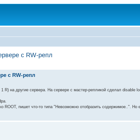
сервере с RW-репл
ере с RW-репл
 R) на другие сервера. На сервере с мастер-репликой сделал disable lo
dpa.
ко ROOT, пишет что-то типа "Невозможно отобразить содержимое..". Но ес