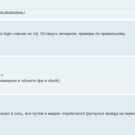
 не желательны !
e login совсем не то). Останусь вечерком, проверю по правильному.
->
.(наверное в объекте dpa и slavik)
ошел в сеть, все путем и макрос отработался (ругнулся правда на пере