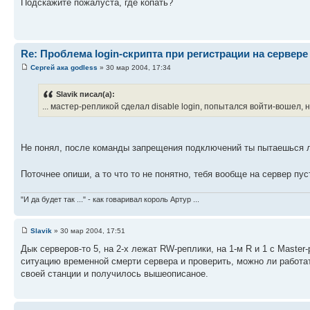
Подскажите пожалуста, где копать?
Re: Проблема login-скрипта при регистрации на сервере
Сергей ака godless
» 30 мар 2004, 17:34
Slavik писал(а):
... мастер-репликой сделал disable login, попытался войти-вошел, н
Не понял, после команды запрещения подключений ты пытаешься логи
Поточнее опиши, а то что то не понятно, тебя вообще на сервер пу
"И да будет так ..." - как говаривал король Артур ...
Slavik
» 30 мар 2004, 17:51
Дык серверов-то 5, на 2-х лежат RW-реплики, на 1-м R и 1 с Mаster
ситуацию временной смерти сервера и проверить, можно ли работат
своей станции и получилось вышеописаное.