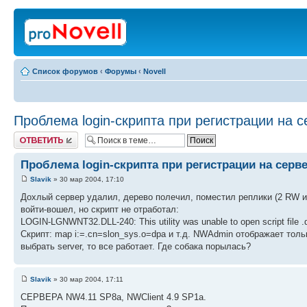
Список форумов
‹
Форумы
‹
Novell
Проблема login-скрипта при регистрации на 
Ответить
Проблема login-скрипта при регистрации на серв
Slavik
» 30 мар 2004, 17:10
Дохлый сервер удалил, дерево полечил, поместил реплики (2 RW и 1
войти-вошел, но скрипт не отработал:
LOGIN-LGNWNT32.DLL-240: This utility was unable to open script file .
Скрипт: map i:=.cn=slon_sys.o=dpa и т.д. NWAdmin отображает толь
выбрать server, то все работает. Где собака порылась?
Slavik
» 30 мар 2004, 17:11
СЕРВЕРА NW4.11 SP8a, NWClient 4.9 SP1a.