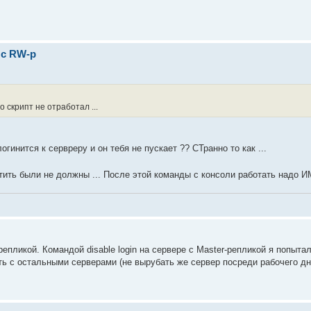
 с RW-р
о скрипт не отработал ...
нится к сервреру и он тебя не пускает ?? СТранно то как ...
стить были не должны ... После этой команды с консоли работать надо И
-репликой. Командой disable login на сервере с Mаster-репликой я попыт
ь с остальными серверами (не вырубать же сервер посреди рабочего дн