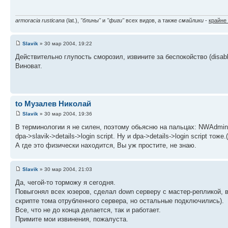
armoracia rusticana
(lat.),
"блины"
и
"фиги"
всех видов, а также
смайлики
-
крайне
Slavik
» 30 мар 2004, 19:22
Действительно глупость сморозил, извините за беспокойство (disabl
Виноват.
to Музалев Николай
Slavik
» 30 мар 2004, 19:36
В терминологии я не силен, поэтому обьясню на пальцах: NWAdmin
dpa->slavik->details->login script. Ну и dpa->details->login script тоже
А где это физически находится, Вы уж простите, не знаю.
Slavik
» 30 мар 2004, 21:03
Да, чегой-то торможу я сегодня.
Повыгонял всех юзеров, сделал down серверу с мастер-репликой, в
скрипте тома отрубленного сервера, но остальные подключились).
Все, что не до конца делается, так и работает.
Примите мои извинения, пожалуста.