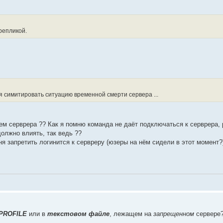
-репликой.
лся симитировать ситуацию временной смерти сервера ...
нием серврера ?? Как я помню команда не даёт подключаться к серврера, 
должно влиять, так ведь ??
я запретить логинится к сервреру (юзеры на нём сидели в этот момент?
PROFILE
или в
текстовом файле
, лежащем на
запрещенном
сервере