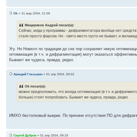
Ok
» 31 мар 2004, 21:06
Мещеряков Андрей писал(а):
Сейчас, когда у программы - дефрагментатора вообще нет средств
стало просто фарсом. Но - свято место пусто не бывает, и желающи
Угу. Но Новелл по традиции до сих пор сохраняет некую оптимизаци
оптимизация (в т.ч. и дефрагментация) могут оказаться эффективны
Бывают же чудеса, правда, редко.
Аркадий Глазырин
» 01 апр 2004, 09:02
Ok писал(а):
можно предположить, что иногда оптимизация (в т.ч. и дефрагмент
больше) стоит попробовать. Бывают же чудеса, правда, редко.
ИМХО бестолковый выкрик. По причине отсутствия ПО для дефрагме
Сергей Дубров
» 01 апр 2004, 09:16