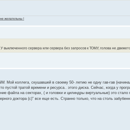
 не желательны !
. У выключенного сервера или сервера без запросов к ТОМУ, голова не движетс
NW. Мой коллега, скушавшей в своему 50- летию не одну гав-гав (начин
о пустой тратой времени и ресурса.. этого диска. Сейчас, когда у прог
ие файла на секторах, ( и головки и цилиндры виртуальные) это стало
ерного доктора (с)" все еще есть. Странно только, что на столь забубе