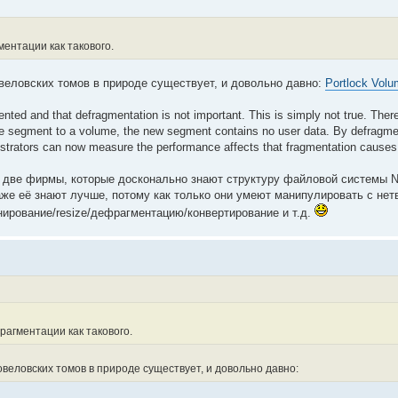
ентации как такового.
веловских томов в природе существует, и довольно давно:
Portlock Volu
ted and that defragmentation is not important. This is simply not true. The
e segment to a volume, the new segment contains no user data. By defragme
istrators can now measure the performance affects that fragmentation causes
о две фирмы, которые досконально знают структуру файловой системы Ne
даже её знают лучше, потому как только они умеют манипулировать с не
ирование/resize/дефрагментацию/конвертирование и т.д.
агментации как такового.
еловских томов в природе существует, и довольно давно: