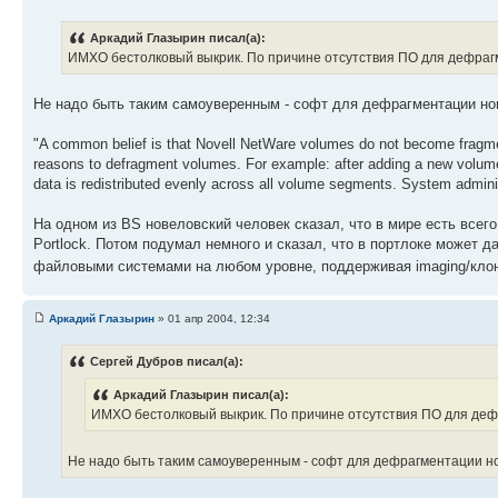
Аркадий Глазырин писал(а):
ИМХО бестолковый выкрик. По причине отсутствия ПО для дефрагм
Не надо быть таким самоуверенным - софт для дефрагментации но
"A common belief is that Novell NetWare volumes do not become fragmen
reasons to defragment volumes. For example: after adding a new volum
data is redistributed evenly across all volume segments. System admin
На одном из BS новеловский человек сказал, что в мире есть всег
Portlock. Потом подумал немного и сказал, что в портлоке может 
файловыми системами на любом уровне, поддерживая imaging/клон
Аркадий Глазырин
» 01 апр 2004, 12:34
Сергей Дубров писал(а):
Аркадий Глазырин писал(а):
ИМХО бестолковый выкрик. По причине отсутствия ПО для дефр
Не надо быть таким самоуверенным - софт для дефрагментации нов