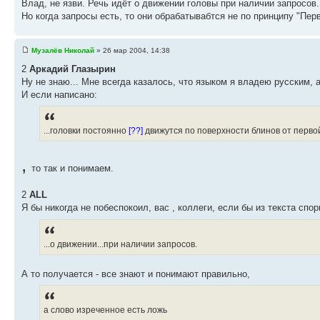
Влад, не язви. Речь идёт о движении головы при наличии запросов
Но когда запросы есть, то они обрабатывабтся не по принципу "Пе
Музалёв Николай
» 26 мар 2004, 14:38
2
Аркадий Глазырин
Ну не знаю... Мне всегда казалось, что языком я владею русским, 
И если написано:
...головки постоянно
[??]
движутся по поверхности блинов от перв
,
то так и понимаем.
2
ALL
Я бы никогда не побеспокоил, вас , коллеги, если бы из текста спо
...о движении...при наличии запросов.
А то получается - все знают и понимают правильно,
а слово изреченное есть ложь