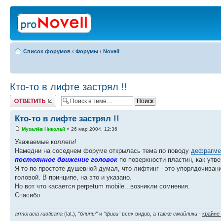
Список форумов
‹
Форумы
‹
Novell
Кто-то в лифте застрял !!
Ответить
Кто-то в лифте застрял !!
Музалёв Николай
» 26 мар 2004, 12:36
Уважаемые коллеги!
Намедни на соседнем форуме открылась тема по поводу
дефрагме
постоянное движение головок
по поверхности пластин, как утв
Я то по простоте душевной думал, что лифтинг - это упорядочива
головой. В принципе, на это и указано.
Но вот что касается perpetum mobile...возникли сомнения.
Спасибо.
armoracia rusticana
(lat.),
"блины"
и
"фиги"
всех видов, а также
смайлики
-
крайне