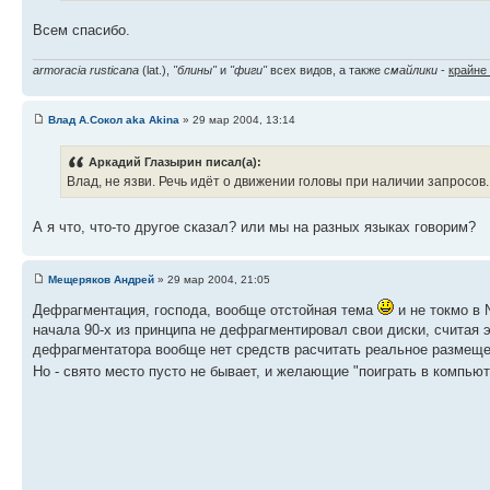
Всем спасибо.
armoracia rusticana
(lat.),
"блины"
и
"фиги"
всех видов, а также
смайлики
-
крайне
Влад А.Сокол aka Akina
» 29 мар 2004, 13:14
Аркадий Глазырин писал(а):
Влад, не язви. Речь идёт о движении головы при наличии запросов
А я что, что-то другое сказал? или мы на разных языках говорим?
Мещеряков Андрей
» 29 мар 2004, 21:05
Дефрагментация, господа, вообще отстойная тема
и не токмо в 
начала 90-х из принципа не дефрагментировал свои диски, считая эт
дефрагментатора вообще нет средств расчитать реальное размещен
Но - свято место пусто не бывает, и желающие "поиграть в компьют