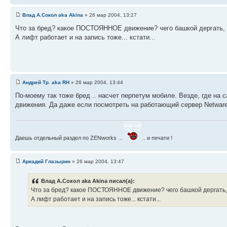
Влад А.Сокол aka Akina
» 26 мар 2004, 13:27
Что за бред? какое ПОСТОЯННОЕ движение? чего башкой дергать, 
А лифт работает и на запись тоже... кстати...
Андрей Тр. aka RH
» 26 мар 2004, 13:44
По-моему так тоже бред .. насчет перпетум мобиле. Везде, где на 
движения. Да даже если посмотреть на работающий сервер Netware,
Даешь отдельный раздел по ZENworks ...
.. и печати !
Аркадий Глазырин
» 26 мар 2004, 13:47
Влад А.Сокол aka Akina писал(а):
Что за бред? какое ПОСТОЯННОЕ движение? чего башкой дергать,
А лифт работает и на запись тоже... кстати...