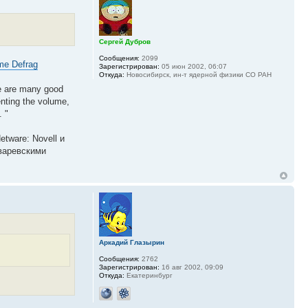
Сергей Дубров
Сообщения:
2099
me Defrag
Зарегистрирован:
05 июн 2002, 06:07
Откуда:
Новосибирск, ин-т ядерной физики СО РАН
re are many good
nting the volume,
. "
tware: Novell и
тваревскими
Аркадий Глазырин
Сообщения:
2762
Зарегистрирован:
16 авг 2002, 09:09
Откуда:
Екатеринбург