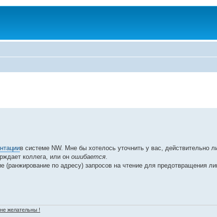
нтации
в системе NW. Мне бы хотелось уточнить у вас, действительно л
ерждает коллега, или он
ошибается
.
ние (ранжирование по адресу) запросов на чтение для предотвращения л
 не желательны !