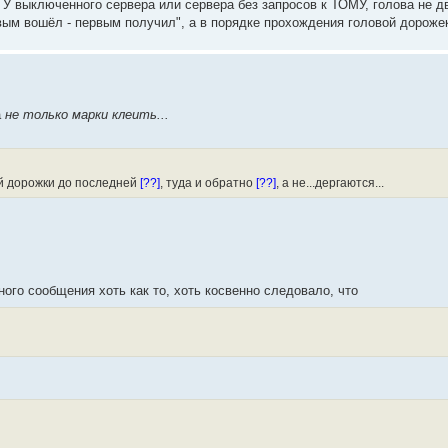
. У выключенного сервера или сервера без запросов к ТОМУ, голова не д
рвым вошёл - первым получил", а в порядке прохождения головой дороже
а
не только марки клеить...
ой дорожки до последней
[??]
, туда и обратно
[??]
, а не...дергаются...
рного сообщения хоть как то, хоть косвенно следовало, что