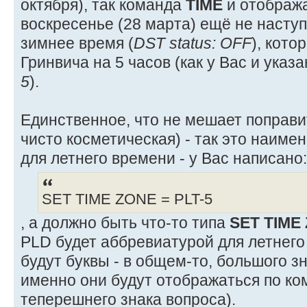
октября), так команда
TIME
и отобража
воскресенье (28 марта) ещё не наступ
зимнее время (
DST status: OFF
), кото
Гринвича на 5 часов (как у Вас и указ
5
).
Единственное, что не мешает поправит
чисто косметическая) - так это наим
для летнего времени - у Вас написано:
SET TIME ZONE = PLT-5
, а должно быть что-то типа
SET TIME
PLD будет аббревиатурой для летнего
будут буквы - в общем-то, большого з
именно они будут отображаться по к
теперешнего знака вопроса).