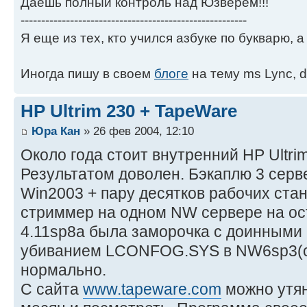
Даёшь полный контроль над Юзверем!!!
-------------------------------------------------------
Я еще из тех, кто учился азбуке по букварю, а 
Иногда пишу в своем
блоге
на тему ms Lync, d
HP Ultrim 230 + TapeWare
Юра Кан
» 26 фев 2004, 12:10
Около года стоит внутренний HP Ultri
Результатом доволен. Бэкаплю 3 серв
Win2003 + пару десятков рабочих стан
стриммер на одном NW сервере на ос
4.11sp8a была заморочка с доинными
убиванием LCONFOG.SYS в NW6sp3(с
нормально.
C сайта
www.tapeware.com
можно утян