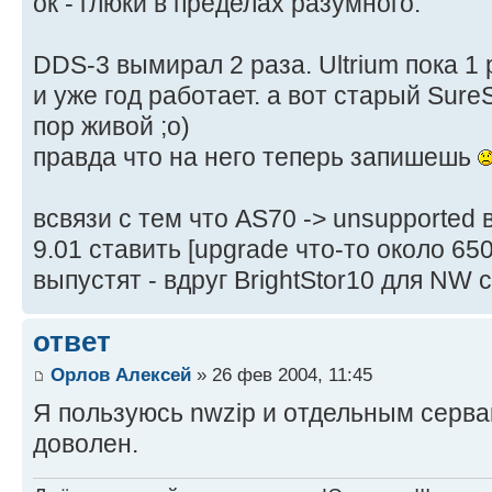
ок - глюки в пределах разумного.
DDS-3 вымирал 2 раза. Ultrium пока 1 
и уже год работает. а вот старый Sure
пор живой ;o)
правда что на него теперь запишешь
всвязи с тем что AS70 -> unsupported 
9.01 ставить [upgrade что-то около 65
выпустят - вдруг BrightStor10 для NW 
ответ
Орлов Алексей
» 26 фев 2004, 11:45
Я пользуюсь nwzip и отдельным серва
доволен.