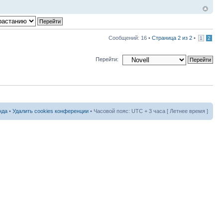
Сообщений: 16 •
Страница
2
из
2
•
1
2
Перейти:
нда
•
Удалить cookies конференции
• Часовой пояс: UTC + 3 часа [ Летнее время ]