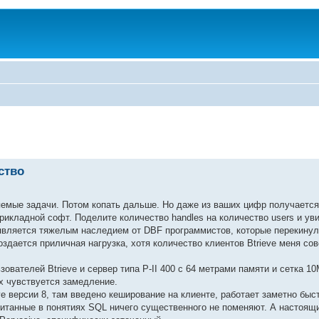
ство
яемые задачи. Потом копать дальше. Но даже из ваших цифр получаетс
рикладной софт. Поделите количество handles на количество users и уви
д является тяжелым наследием от DBF программистов, которые перекину
оздается приличная нагрузка, хотя количество клиентов Btrieve меня со
вателей Btrieve и сервер типа P-II 400 c 64 метрами памяти и сетка 10
х чувствуется замедление.
ve версии 8, там введено кеширование на клиенте, работает заметно быс
оспитанные в понятиях SQL ничего существенного не поменяют. А настоящ