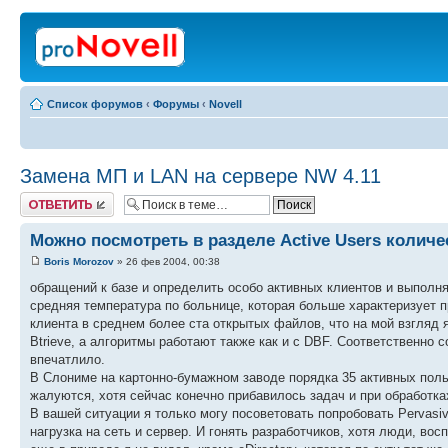
Список форумов
‹
Форумы
‹
Novell
Замена МП и LAN на сервере NW 4.11
Ответить
Можно посмотреть в разделе Active Users количе
Boris Morozov
» 26 фев 2004, 00:38
обращений к базе и определить особо активных клиентов и выполн
средняя температура по больнице, которая больше характеризует п
клиента в среднем более ста открытых файлов, что на мой взгля
Btrieve, а алгоритмы работают также как и с DBF. Соответственно с
впечатлило.
В Слониме на картонно-бумажном заводе порядка 35 активных пользо
жалуются, хотя сейчас конечно прибавилось задач и при обработка
В вашей ситуации я только могу посоветовать попробовать Pervasi
нагрузка на сеть и сервер. И гонять разработчиков, хотя люди, в