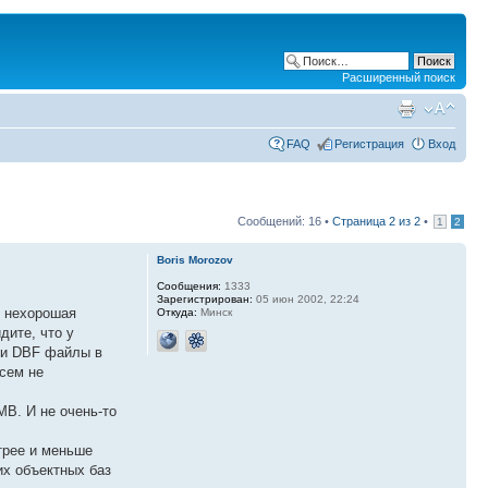
Расширенный поиск
FAQ
Регистрация
Вход
Сообщений: 16 •
Страница
2
из
2
•
1
2
Boris Morozov
Сообщения:
1333
Зарегистрирован:
05 июн 2002, 22:24
я нехорошая
Откуда:
Минск
дите, что у
ли DBF файлы в
всем не
MB. И не очень-то
трее и меньше
их объектных баз