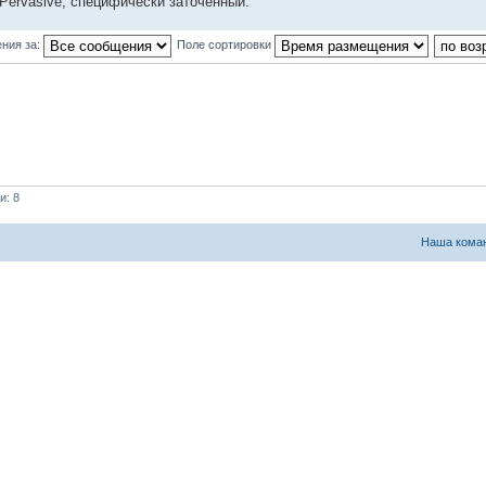
е Pervasive, специфически заточенный.
ния за:
Поле сортировки
и: 8
Наша кома