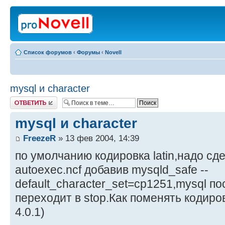
Список форумов
‹
Форумы
‹
Novell
mysql и сharacter
Ответить
mysql и сharacter
FreezeR
» 13 фев 2004, 14:39
по умолчанию кодировка latin,надо сд
autoexec.ncf добавив mysqld_safe --
default_character_set=cp1251,mysql по
переходит в stop.Как поменять кодиро
4.0.1)