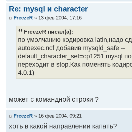
Re: mysql и сharacter
FreezeR
» 13 фев 2004, 17:16
FreezeR писал(а):
по умолчанию кодировка latin,надо с
autoexec.ncf добавив mysqld_safe --
default_character_set=cp1251,mysql по
переходит в stop.Как поменять кодиро
4.0.1)
может с командной строки ?
FreezeR
» 16 фев 2004, 09:21
хоть в какой направлении капать?