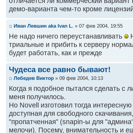
отличается ли коммерческий вариант п
демо-варианта чем-то кроме лицензи
Иван Левшин aka Ivan L.
» 07 фев 2004, 19:55
Не надо ничего переустанавливать
Н
триальные и прибить к серверу норма
будет работать, как и прежде
Чудеса все равно бывают!
Лебедев Виктор
» 09 фев 2004, 10:13
Когда я подобное пытался сделать с л
меня получилось.
Но Novell изготовил тогда интересную "
доступная для свободного скачивания
"пропатченная" (snapin-ы для "админа"
мелочи). Посему, внимательность и е