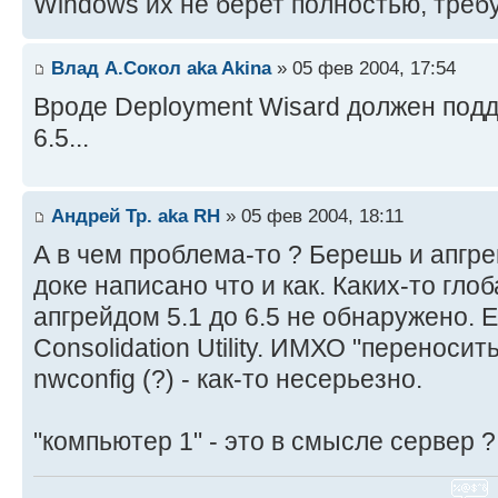
Windows их не берет полностью, треб
Влад А.Сокол aka Akina
» 05 фев 2004, 17:54
Вроде Deployment Wisard должен подд
6.5...
Андрей Тр. aka RH
» 05 фев 2004, 18:11
А в чем проблема-то ? Берешь и апгре
доке написано что и как. Каких-то гло
апгрейдом 5.1 до 6.5 не обнаружено. 
Consolidation Utility. ИМХО "переноси
nwconfig (?) - как-то несерьезно.
"компьютер 1" - это в смысле сервер ?