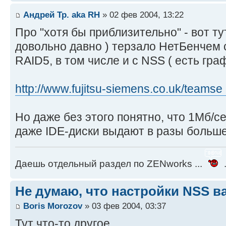
Андрей Тр. aka RH
» 02 фев 2004, 13:22
Про "хотя бы приблизительно" - вот тут
довольно давно ) терзало НетБенчем св
RAID5, в том числе и с NSS ( есть граф
http://www.fujitsu-siemens.co.uk/teamse .
Но даже без этого понятно, что 1Мб/с
даже IDE-диски выдают в разы больше
Даешь отдельный раздел по ZENworks ...
.
Не думаю, что настройки NSS в
Boris Morozov
» 03 фев 2004, 03:37
Тут что-то другое.