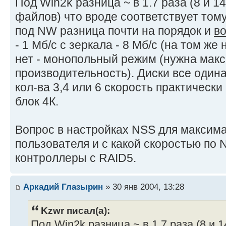
Под Win2k разница ~ в 1.7 раза (8 и 1
файлов) что вроде соответствует тому
под NW разница почти на порядок и
в
- 1 Мб/c с зеркала - 8 Мб/c (на том же
нет - монопольный режим (нужна мак
производительность). Диски все одина
кол-ва 3,4 или 6 скорость практически
блок 4К.
Вопрос в настройках NSS для максима
пользователя и с какой скоростью по
контроллеры с RAID5.
Аркадий Глазырин
» 30 янв 2004, 13:28
Kzwr писал(а):
Под Win2k разница ~ в 1.7 раза (8 и 