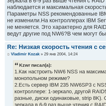
зеркала в 6-9 раз выше чтения с RAID
наблюдается и максимальная скорость
Параметры NSS рекомендованные IBM
не изменили.На контроллерах IBM Serv
не меняется. Это характерно для RAID
ведут другие под NW6?В чем могут бы
Re: Низкая скорость чтения с с
Vladimir Kozak
» 29 янв 2004, 14:24
Kzwr писал(а):
1.Как настроить NW6 NSS на максим
монопольном режиме?
2.Есть сервер IBM 235 NW6SP3 c NSS
контроллере: 1-зеркало, другой RAID
разные, диски одинаковые, strip 8K).
зеркала в 6-9 раз выше чтения с RAI