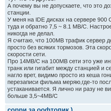
А почему вы не допускаете, что это д
станции.
У меня на IDE дисках на сервере 900 
туда и обратно 7,5 ~ 8.1 MB/C. Настр
никогда не делал.
Я считаю, что 100MB трафик сервер 
просто без всяких тормозов. Эта скор
скорости сети.
Про 14MB/C на 100MB сети это уже ин
транк или гигабит между станцией и с
нагло врет, видимо просто из кеша гон
перезаписи фильма меряю,где-то посл
устаканивается. Я лично ни разу не в
больше 3,5~4MB/С
сорри за оофтопик )