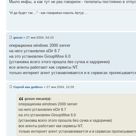
Мыло инфы, а как тут не раз говорили - телепаты постоянно в отпус
"И да будет так ..." - как говаривал король Артур ...
gosun
» 27 янв 2004, 04:10
операционка windows 2000 server
на него установлен eDir 8.7
на это установлен GroupWise 6.0
(установка всего этого прошла без сучка и задоринки)
все агенты работают как сервисы NT.
только интернет агент устанавливается и в сервисах прописываетс
Сергей ака godless
» 27 янв 2004, 10:28
gosun писал(а):
операционка windows 2000 server
на него установлен eDir 8.7
на это установлен GroupWise 6.0
(установка всего этого прошла без сучка и задоринки)
все агенты работают как сервисы NT.
только интернет агент устанавливается и в сервисах прописываетс