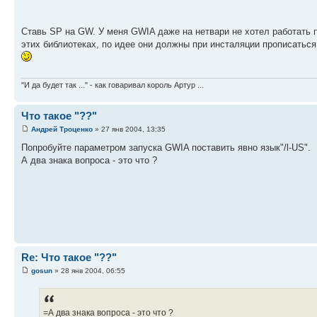
Ставь SP на GW. У меня GWIA даже на нетвари не хотел работать по
этих библиотеках, по идее они должны при инсталяции прописаться,
"И да будет так ..." - как говаривал король Артур ...
Что такое "??"
Андрей Троценко
» 27 янв 2004, 13:35
Попробуйте параметром запуска GWIA поставить явно язык"/l-US".
А два знака вопроса - это что ?
Re: Что такое "??"
gosun
» 28 янв 2004, 06:55
=А два знака вопроса - это что ?