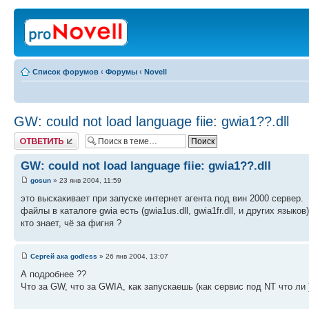
Список форумов
‹
Форумы
‹
Novell
GW: could not load language fiie: gwia1??.dll
Ответить
GW: could not load language fiie: gwia1??.dll
gosun
» 23 янв 2004, 11:59
это выскакивает при запуске интернет агента под вин 2000 сервер.
файлы в каталоге gwia есть (gwia1us.dll, gwia1fr.dll, и других языков)
кто знает, чё за фигня ?
Сергей ака godless
» 26 янв 2004, 13:07
А подробнее ??
Что за GW, что за GWIA, как запускаешь (как сервис под NT что ли 