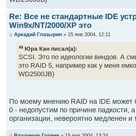
Re: Все не стандартные IDE уст
Win9x/NT/2000/XP это
Аркадий Глазырин
» 15 янв 2004, 12:11
Юра Кан писал(а):
SCSI. Это по идеологии виндов. А с
это RAID 5, например как у меня емк
WD2500JB)
По моему мнению RAID на IDE может б
0 - недопустим по причине падкости, а 
организации, невероятно медленен и т
Владимир Горяев
» 15 янв 2004, 13:24