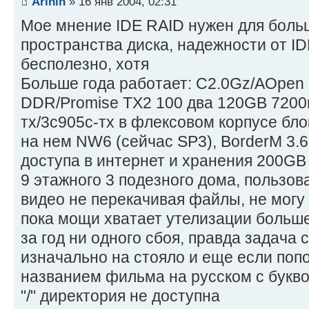
Arinin
» 16 янв 2004, 02:31
Мое мнение IDE RAID нужен для боль
пространства диска, надежности от ID
бесполезно, хотя
Больше года работает: С2.0Gz/AOpe
DDR/Promise TX2 100 два 120GB 7200
тх/3с905с-тх в флексовом корпусе бло
на нем NW6 (сейчас SP3), BorderM 3.6
доступа в интернет и хранения 200GB
9 этажного 3 подезного дома, пользов
видео не перекачивая файлы, не могу 
пока мощи хватает утелизации больш
за год ни одного сбоя, правда задача
изначально на стояло и еще если поп
названием фильма на русском с букво
"/" директория не доступна