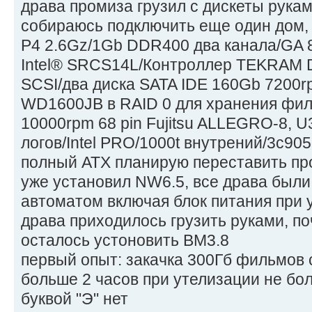
драва промиза грузил с дискеты рука
собираюсь подключить еще один дом, 
P4 2.6Gz/1Gb DDR400 два канала/GA 
Intel® SRCS14L/Контроллер TEKRAM 
SCSI/два диска SATA IDE 160Gb 7200rp
WD1600JB в RAID 0 для хранения фи
10000rpm 68 pin Fujitsu ALLEGRO-8, U
логов/Intel PRO/1000t внутрений/3с90
полный ATX планирую переставить пр
уже установил NW6.5, все драва был
автоматом включая блок питания при 
драва приходилось грузить руками, поч
осталось устоновить BM3.8
первый опыт: закачка 300Гб фильмов с
больше 2 часов при утелизации не бо
буквой "Э" нет