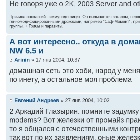
Не говоря уже о 2K, 2003 Server and ot
Причина онкологий - иммунодефицит. Он вызывается загаром, нерво
генномодифицированными дрожжами, например "Саф-Момент", приё
группы. + Грибы и паразиты.
А вот интересно.. откуда в дом
NW 6.5 и
Arinin
» 17 янв 2004, 10:37
домашная сеть это хоби, народ у мен
по инету, а остальное моя проблема
Евгений Андреев
» 27 янв 2004, 10:02
2 Аркадий Глазырин: помните задумку 
modems? Вот железки от промайз прак
то я общался с отечественными кон
так вот по их заявлениям, оные желез