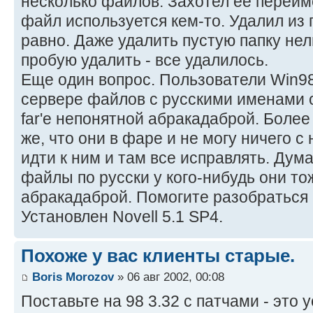
несколько файлов. Захотел ее переиме
файл используется кем-то. Удалил из 
равно. Даже удалить пустую папку нел
пробую удалить - все удалилось.
Еще один вопрос. Пользователи Win98
сервере файлов с русскими именами 
far'е непонятной абракадаброй. Более 
же, что они в фаре и не могу ничего с
идти к ним и там все исправлять. Дум
файлы по русски у кого-нибудь они т
абракадаброй. Помогите разобраться 
Установлен Novell 5.1 SP4.
Похоже у вас клиенты старые.
Boris Morozov
» 06 авг 2002, 00:08
Поставьте на 98 3.32 с патчами - это