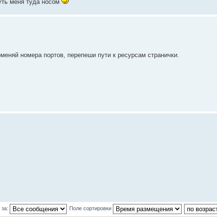
нуть меня туда носом
оменяй номера портов, перепеши пути к ресурсам странички.
 за:
Поле сортировки