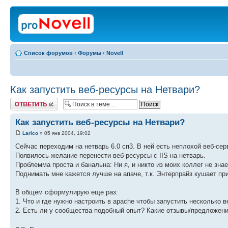
Список форумов
‹
Форумы
‹
Novell
Как запустить веб-ресурсы на Нетвари?
Ответить
Как запустить веб-ресурсы на Нетвари?
Larico
» 05 янв 2004, 19:02
Сейчас переходим на нетварь 6.0 сп3. В ней есть неплохой веб-сер
Появилось желание перенести веб-ресурсы с IIS на нетварь.
Проблемма проста и банальна: Ни я, и никто из моих коллег не зна
Поднимать мне кажется лучше на апаче, т.к. Энтерпрайз кушает пр
В общем сформулирую еще раз:
1. Что и где нужно настроить в apache чтобы запустить несколько
2. Есть ли у сообщества подобный опыт? Какие отзывы/предложен