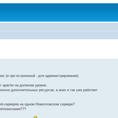
вис (я про встроенный - для администрирования).
ет apache на должном уровне.
илично дополнительных ресурсов, а апач и так уже работает.
 веб-серверов на одном Новелловском сервере?
ия/пожелания???