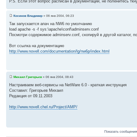
P.S. Если этот вопрос расписан в документации, не поленитесь тк
Косинов Владимир
» 06 янв 2004, 06:23
Так запускается апач на NW6 по умолчанию
load apache -s -f sys:\apache\conf\adminserv.conf
Посмотри содержимое adminserv.conf, скопируй в другой каталог, п
Вот ссылка на документацию
http://www.novell.com/documentation/lg/nw6p/index.html
Михаил Григорьев
» 06 янв 2004, 08:43
Настраиваем веб-сервисы на NetWare 6.0 - краткая инструкция
Составил: Григорьев Михаил
Редакция от 09.11.2003
http://www.novell.chel.ru/Project/AMP/
Показать сообщения