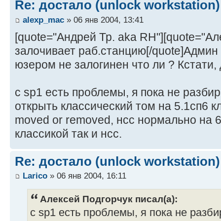
Re: достало (unlock workstation)
alexp_mac
» 06 янв 2004, 13:41
[quote="Андрей Тр. aka RH"][quote="А
залочивает раб.станцию[/quote]Админ
юзером не залогинен что ли ? Кстати, д
c sp1 есть проблемы, я пока не разбир
открыть классический том на 5.1сп6 к
moved or removed, нсс нормально на 6
классикой так и нсс.
Re: достало (unlock workstation)
Larico
» 06 янв 2004, 16:11
Алексей Подгорчук писал(а):
c sp1 есть проблемы, я пока не разби