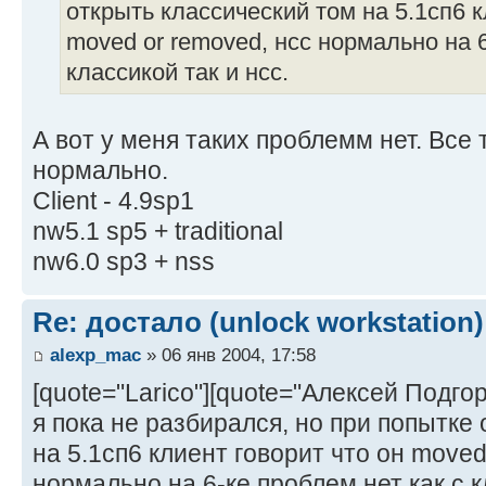
открыть классический том на 5.1сп6 к
moved or removed, нсс нормально на 6
классикой так и нсс.
А вот у меня таких проблемм нет. Все
нормально.
Client - 4.9sp1
nw5.1 sp5 + traditional
nw6.0 sp3 + nss
Re: достало (unlock workstation)
alexp_mac
» 06 янв 2004, 17:58
[quote="Larico"][quote="Алексей Подго
я пока не разбирался, но при попытке
на 5.1сп6 клиент говорит что он moved
нормально на 6-ке проблем нет как с кл