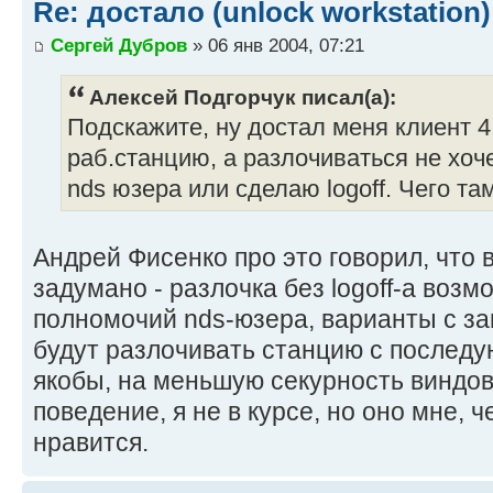
Re: достало (unlock workstation)
Сергей Дубров
» 06 янв 2004, 07:21
Алексей Подгорчук писал(а):
Подскажите, ну достал меня клиент 4
раб.станцию, а разлочиваться не хоче
nds юзера или сделаю logoff. Чего та
Андрей Фисенко про это говорил, что в
задумано - разлочка без logoff-а возм
полномочий nds-юзера, варианты с за
будут разлочивать станцию с последую
якобы, на меньшую секурность виндов
поведение, я не в курсе, но оно мне, ч
нравится.